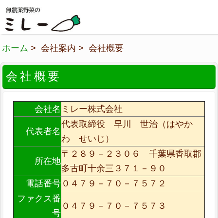
ホーム
> 会社案内 > 会社概要
会社概要
会社名
ミレー株式会社
代表取締役 早川 世治（はやか
代表者名
わ せいじ）
〒２８９－２３０６ 千葉県香取郡
所在地
多古町十余三３７１－９０
電話番号
０４７９－７０－７５７２
ファクス番
０４７９－７０－７５７３
号