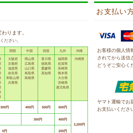
お支払い
変わります。
ください。
お客様の個人情
関西
中国
四国
九州
沖縄
されてから送信
県
大阪府
岡山県
香川県
福岡県
沖縄県
県
京都府
広島県
徳島県
佐賀県
どうぞご安心く
県
滋賀県
山口県
愛媛県
長崎県
県
奈良県
鳥取県
高知県
熊本県
県
和歌山県
島根県
大分県
県
兵庫県
宮崎県
県
鹿児島県
県
県
ヤマト運輸でお
300円
400円
500円
600円
お支払いくださ
300円
400円
3,200円
0円
200円