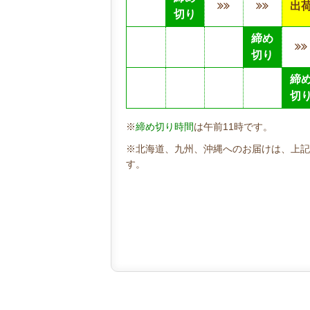
出
切り
締め
切り
締
切
※
締め切り時間
は午前11時です。
※北海道、九州、沖縄へのお届けは、上記
す。