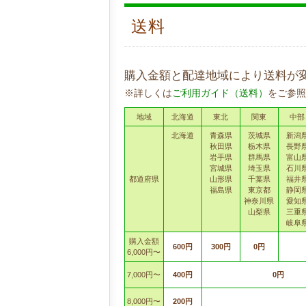
送料
購入金額と配達地域により送料が
※詳しくは
ご利用ガイド（送料）
をご参照
地域
北海道
東北
関東
中部
北海道
青森県
茨城県
新潟
秋田県
栃木県
長野
岩手県
群馬県
富山
宮城県
埼玉県
石川
都道府県
山形県
千葉県
福井
福島県
東京都
静岡
神奈川県
愛知
山梨県
三重
岐阜
購入金額
600円
300円
0円
6,000円〜
7,000円〜
400円
0円
8,000円〜
200円