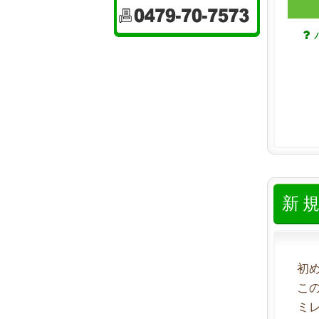
新
初
こ
ミ