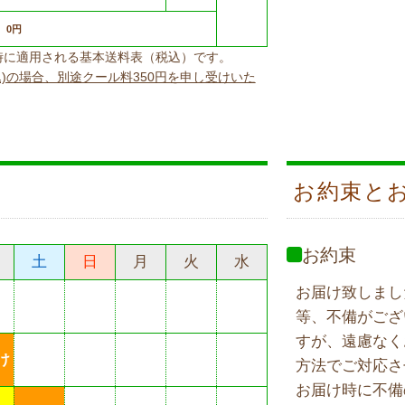
0円
上げ時に適用される基本送料表（税込）です。
込)の場合、別途クール料350円を申し受けいた
お約束と
お約束
土
日
月
火
水
お届け致しまし
等、不備がござ
すが、遠慮なく
け
方法でご対応さ
お届け時に不備