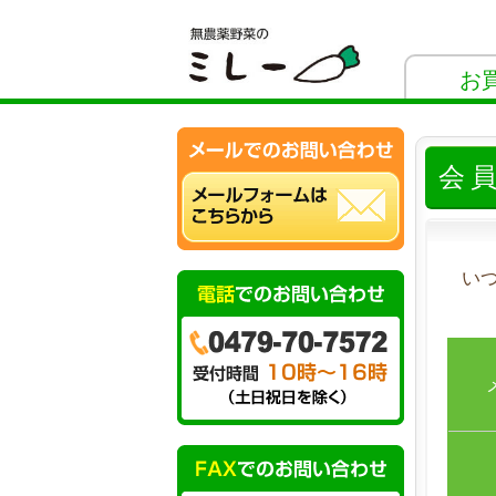
お
会
い