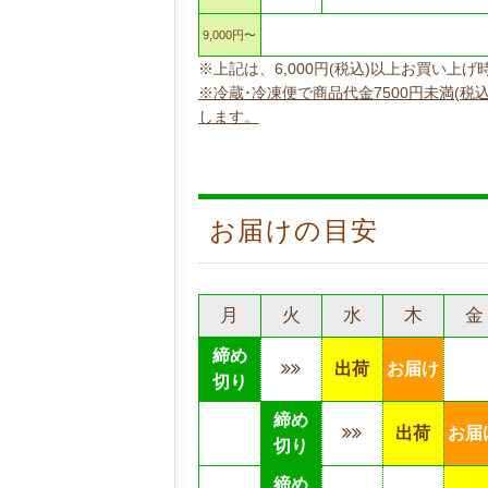
9,000円〜
※上記は、6,000円(税込)以上お買い
※冷蔵･冷凍便で商品代金7500円未満(税
します。
お届けの目安
月
火
水
木
金
締め
出荷
お届け
切り
締め
出荷
お届
切り
締め