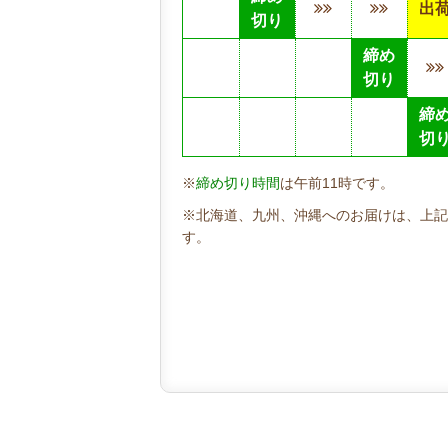
出
切り
締め
切り
締
切
※
締め切り時間
は午前11時です。
※北海道、九州、沖縄へのお届けは、上記
す。