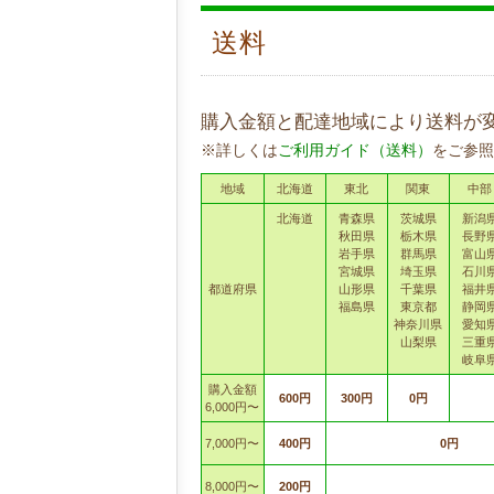
送料
購入金額と配達地域により送料が
※詳しくは
ご利用ガイド（送料）
をご参照
地域
北海道
東北
関東
中部
北海道
青森県
茨城県
新潟
秋田県
栃木県
長野
岩手県
群馬県
富山
宮城県
埼玉県
石川
都道府県
山形県
千葉県
福井
福島県
東京都
静岡
神奈川県
愛知
山梨県
三重
岐阜
購入金額
600円
300円
0円
6,000円〜
7,000円〜
400円
0円
8,000円〜
200円