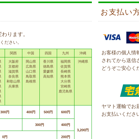
お支払い
変わります。
ください。
お客様の個人情
関西
中国
四国
九州
沖縄
されてから送信
県
大阪府
岡山県
香川県
福岡県
沖縄県
県
京都府
広島県
徳島県
佐賀県
どうぞご安心く
県
滋賀県
山口県
愛媛県
長崎県
県
奈良県
鳥取県
高知県
熊本県
県
和歌山県
島根県
大分県
県
兵庫県
宮崎県
県
鹿児島県
県
県
ヤマト運輸でお
300円
400円
500円
600円
お支払いくださ
300円
400円
3,200円
0円
200円