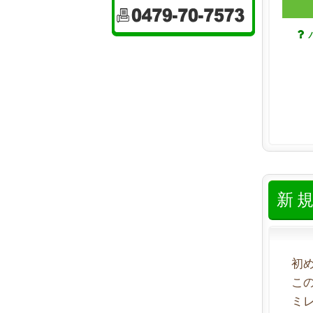
新
初
こ
ミ