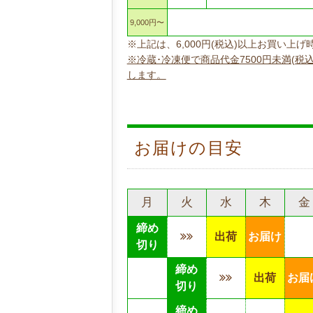
9,000円〜
※上記は、6,000円(税込)以上お買い
※冷蔵･冷凍便で商品代金7500円未満(税
します。
お届けの目安
月
火
水
木
金
締め
出荷
お届け
切り
締め
出荷
お届
切り
締め