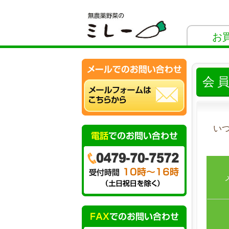
お
会
い