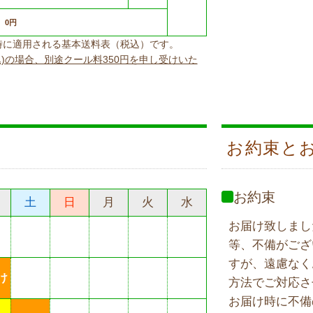
0円
上げ時に適用される基本送料表（税込）です。
込)の場合、別途クール料350円を申し受けいた
お約束と
お約束
土
日
月
火
水
お届け致しまし
等、不備がござ
すが、遠慮なく
け
方法でご対応さ
お届け時に不備