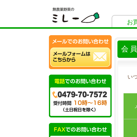
お
会
い