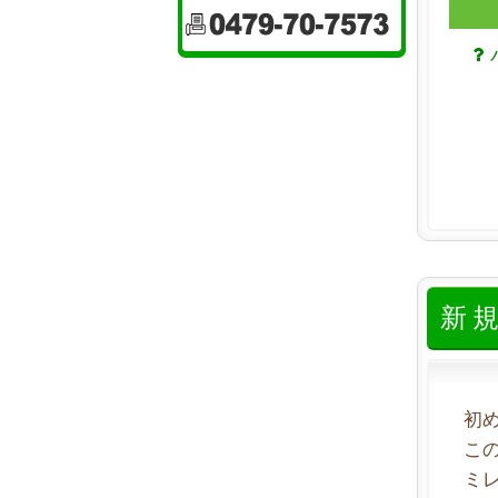
新
初
こ
ミ