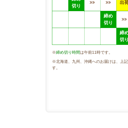
出
切り
締め
切り
締
切
※
締め切り時間
は午前11時です。
※北海道、九州、沖縄へのお届けは、上記
す。