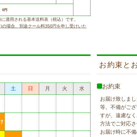
0円
上げ時に適用される基本送料表（税込）です。
込)の場合、別途クール料350円を申し受けいた
お約束と
お約束
土
日
月
火
水
お届け致しまし
等、不備がござ
すが、遠慮なく
け
方法でご対応さ
お届け時に不備