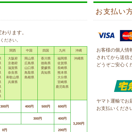
お支払い
変わります。
ください。
お客様の個人情
関西
中国
四国
九州
沖縄
されてから送信
県
大阪府
岡山県
香川県
福岡県
沖縄県
県
京都府
広島県
徳島県
佐賀県
どうぞご安心く
県
滋賀県
山口県
愛媛県
長崎県
県
奈良県
鳥取県
高知県
熊本県
県
和歌山県
島根県
大分県
県
兵庫県
宮崎県
県
鹿児島県
県
県
ヤマト運輸でお
300円
400円
500円
600円
お支払いくださ
300円
400円
3,200円
0円
200円