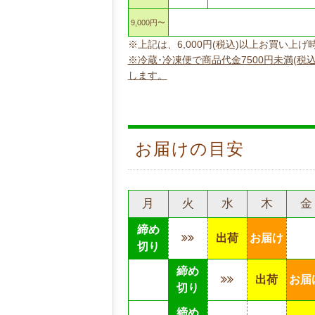
9,000円〜
※上記は、6,000円(税込)以上お買い
※冷蔵･冷凍便で商品代金7500円未満(税
します。
お届けの目安
月
火
水
木
金
締め
出荷
お届け
切り
締め
出荷
お届
切り
締め