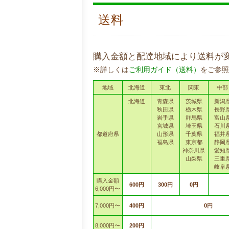
送料
購入金額と配達地域により送料が
※詳しくは
ご利用ガイド（送料）
をご参照
地域
北海道
東北
関東
中部
北海道
青森県
茨城県
新潟
秋田県
栃木県
長野
岩手県
群馬県
富山
宮城県
埼玉県
石川
都道府県
山形県
千葉県
福井
福島県
東京都
静岡
神奈川県
愛知
山梨県
三重
岐阜
購入金額
600円
300円
0円
6,000円〜
7,000円〜
400円
0円
8,000円〜
200円