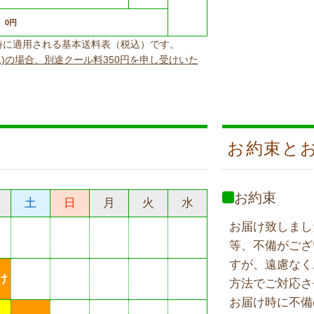
0円
上げ時に適用される基本送料表（税込）です。
込)の場合、別途クール料350円を申し受けいた
お約束と
お約束
土
日
月
火
水
お届け致しまし
等、不備がござ
すが、遠慮なく
け
方法でご対応さ
お届け時に不備