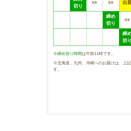
出
切り
締め
切り
締
切
※
締め切り時間
は午前11時です。
※北海道、九州、沖縄へのお届けは、上記
す。