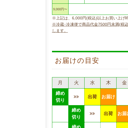
9,000円〜
※上記は、6,000円(税込)以上お買い
※冷蔵･冷凍便で商品代金7500円未満(税
します。
お届けの目安
月
火
水
木
金
締め
出荷
お届け
切り
締め
出荷
お届
切り
締め