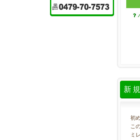
新
初
こ
ミ