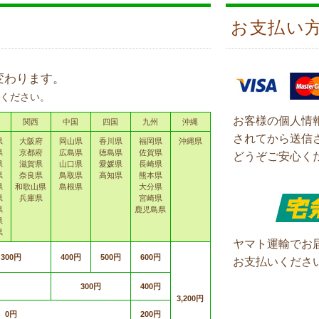
お支払い
変わります。
ください。
お客様の個人情
関西
中国
四国
九州
沖縄
されてから送信
県
大阪府
岡山県
香川県
福岡県
沖縄県
県
京都府
広島県
徳島県
佐賀県
どうぞご安心く
県
滋賀県
山口県
愛媛県
長崎県
県
奈良県
鳥取県
高知県
熊本県
県
和歌山県
島根県
大分県
県
兵庫県
宮崎県
県
鹿児島県
県
県
ヤマト運輸でお
300円
400円
500円
600円
お支払いくださ
300円
400円
3,200円
0円
200円