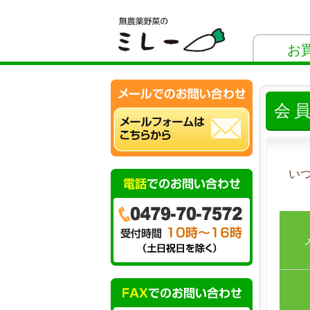
お
会
い