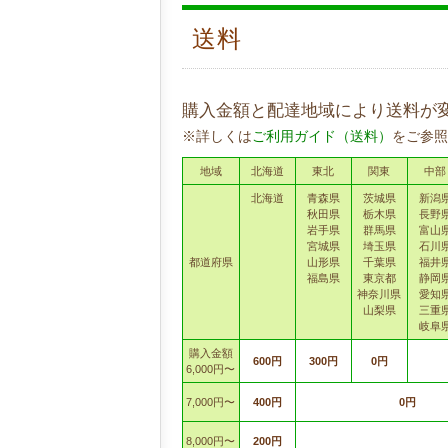
送料
購入金額と配達地域により送料が
※詳しくは
ご利用ガイド（送料）
をご参照
地域
北海道
東北
関東
中部
北海道
青森県
茨城県
新潟
秋田県
栃木県
長野
岩手県
群馬県
富山
宮城県
埼玉県
石川
都道府県
山形県
千葉県
福井
福島県
東京都
静岡
神奈川県
愛知
山梨県
三重
岐阜
購入金額
600円
300円
0円
6,000円〜
7,000円〜
400円
0円
8,000円〜
200円