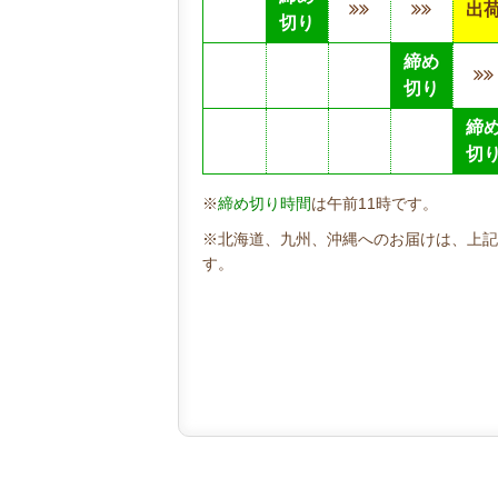
出
切り
締め
切り
締
切
※
締め切り時間
は午前11時です。
※北海道、九州、沖縄へのお届けは、上記
す。