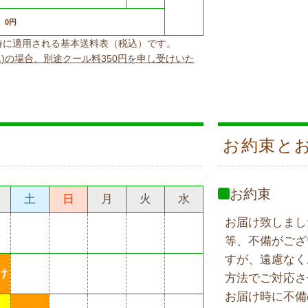
0円
上げ時に適用される基本送料表（税込）です。
込)の場合、別途クール料350円を申し受けいた
お約束と
お約束
土
日
月
火
水
お届け致しまし
等、不備がござ
すが、遠慮なく
け
方法でご対応さ
お届け時に不備