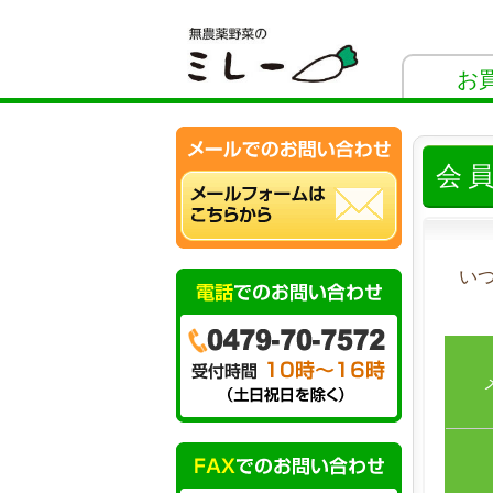
お
会
い