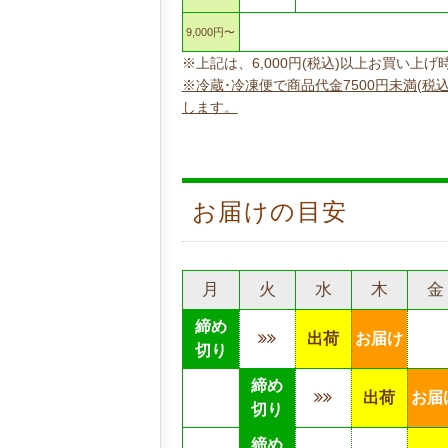
9,000円〜
※上記は、6,000円(税込)以上お買い
※冷蔵･冷凍便で商品代金7500円未満(税
します。
お届けの目安
月
火
水
木
金
締め
出荷
お届け
切り
締め
出荷
お届
切り
締め