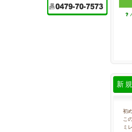
新
初
こ
ミ