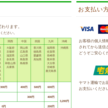
お支払い
変わります。
ください。
お客様の個人情
関西
中国
四国
九州
沖縄
されてから送信
県
大阪府
岡山県
香川県
福岡県
沖縄県
県
京都府
広島県
徳島県
佐賀県
どうぞご安心く
県
滋賀県
山口県
愛媛県
長崎県
県
奈良県
鳥取県
高知県
熊本県
県
和歌山県
島根県
大分県
県
兵庫県
宮崎県
県
鹿児島県
県
県
ヤマト運輸でお
300円
400円
500円
600円
お支払いくださ
300円
400円
3,200円
0円
200円