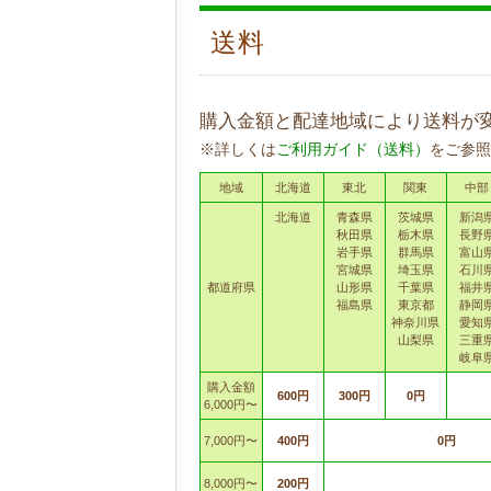
送料
購入金額と配達地域により送料が
※詳しくは
ご利用ガイド（送料）
をご参照
地域
北海道
東北
関東
中部
北海道
青森県
茨城県
新潟
秋田県
栃木県
長野
岩手県
群馬県
富山
宮城県
埼玉県
石川
都道府県
山形県
千葉県
福井
福島県
東京都
静岡
神奈川県
愛知
山梨県
三重
岐阜
購入金額
600円
300円
0円
6,000円〜
7,000円〜
400円
0円
8,000円〜
200円