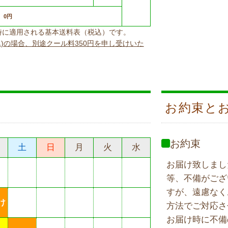
0円
上げ時に適用される基本送料表（税込）です。
込)の場合、別途クール料350円を申し受けいた
お約束と
お約束
土
日
月
火
水
お届け致しまし
等、不備がござ
すが、遠慮なく
け
方法でご対応さ
お届け時に不備