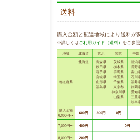
送料
購入金額と配達地域により送料が
※詳しくは
ご利用ガイド（送料）
をご参照
地域
北海道
東北
関東
中部
北海道
青森県
茨城県
新潟
秋田県
栃木県
長野
岩手県
群馬県
富山
宮城県
埼玉県
石川
都道府県
山形県
千葉県
福井
福島県
東京都
静岡
神奈川県
愛知
山梨県
三重
岐阜
購入金額
600円
300円
0円
6,000円〜
7,000円〜
400円
0円
8,000円〜
200円