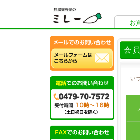
お
会
い