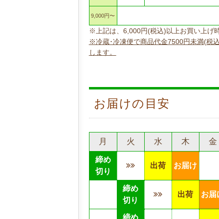
9,000円〜
※上記は、6,000円(税込)以上お買い
※冷蔵･冷凍便で商品代金7500円未満(税
します。
お届けの目安
月
火
水
木
金
締め
出荷
お届け
切り
締め
出荷
お届
切り
締め