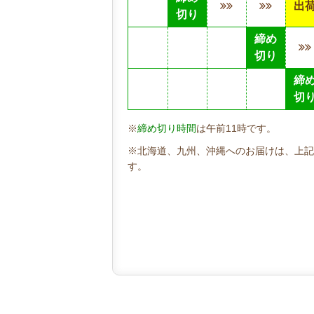
出
切り
締め
切り
締
切
※
締め切り時間
は午前11時です。
※北海道、九州、沖縄へのお届けは、上記
す。