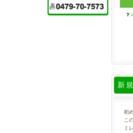
新
初
こ
ミ