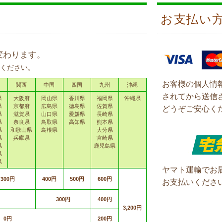
お支払い
変わります。
ください。
お客様の個人情
関西
中国
四国
九州
沖縄
されてから送信
県
大阪府
岡山県
香川県
福岡県
沖縄県
県
京都府
広島県
徳島県
佐賀県
どうぞご安心く
県
滋賀県
山口県
愛媛県
長崎県
県
奈良県
鳥取県
高知県
熊本県
県
和歌山県
島根県
大分県
県
兵庫県
宮崎県
県
鹿児島県
県
県
ヤマト運輸でお
300円
400円
500円
600円
お支払いくださ
300円
400円
3,200円
0円
200円