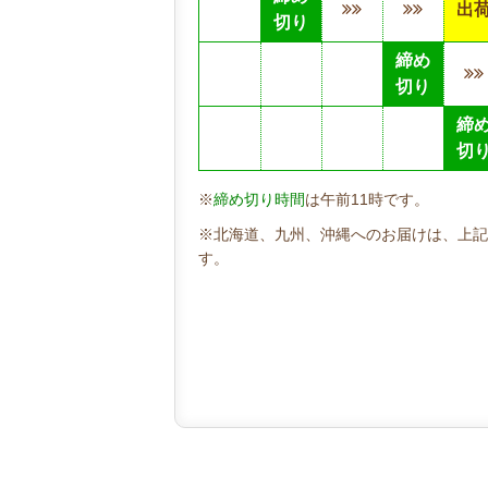
出
切り
締め
切り
締
切
※
締め切り時間
は午前11時です。
※北海道、九州、沖縄へのお届けは、上記
す。