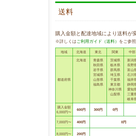
送料
購入金額と配達地域により送料が
※詳しくは
ご利用ガイド（送料）
をご参照
地域
北海道
東北
関東
中部
北海道
青森県
茨城県
新潟
秋田県
栃木県
長野
岩手県
群馬県
富山
宮城県
埼玉県
石川
都道府県
山形県
千葉県
福井
福島県
東京都
静岡
神奈川県
愛知
山梨県
三重
岐阜
購入金額
600円
300円
0円
6,000円〜
7,000円〜
400円
0円
8,000円〜
200円