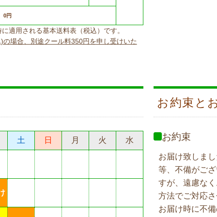
0円
上げ時に適用される基本送料表（税込）です。
込)の場合、別途クール料350円を申し受けいた
お約束と
お約束
土
日
月
火
水
お届け致しまし
等、不備がござ
すが、遠慮なく
け
方法でご対応さ
お届け時に不備