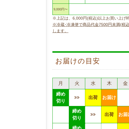
9,000円〜
※上記は、6,000円(税込)以上お買い
※冷蔵･冷凍便で商品代金7500円未満(税
します。
お届けの目安
月
火
水
木
金
締め
出荷
お届け
切り
締め
出荷
お届
切り
締め