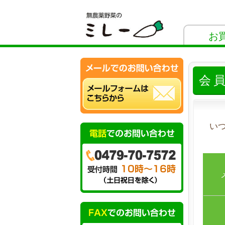
お
会
い