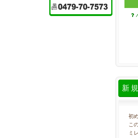
新
初
こ
ミ