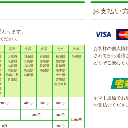
お支払い
変わります。
ください。
お客様の個人情
関西
中国
四国
九州
沖縄
されてから送信
県
大阪府
岡山県
香川県
福岡県
沖縄県
県
京都府
広島県
徳島県
佐賀県
どうぞご安心く
県
滋賀県
山口県
愛媛県
長崎県
県
奈良県
鳥取県
高知県
熊本県
県
和歌山県
島根県
大分県
県
兵庫県
宮崎県
県
鹿児島県
県
県
ヤマト運輸でお
300円
400円
500円
600円
お支払いくださ
300円
400円
3,200円
0円
200円