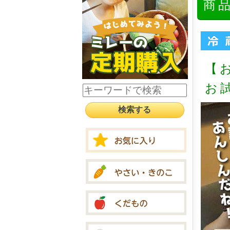
商
【
お