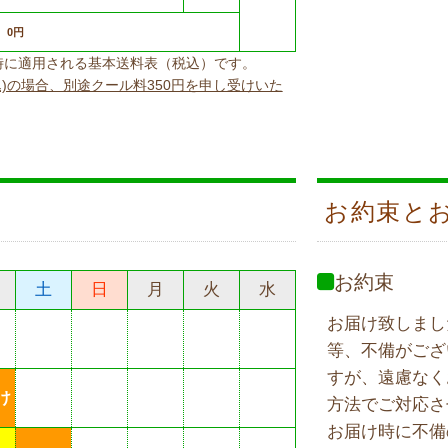
0円
上げ時に適用される基本送料表（税込）です。
込)の場合、別途クール料350円を申し受けいた
お約束と
お約束
土
日
月
火
水
お届け致しまし
等、不備がござ
すが、遠慮なく
け
方法でご対応さ
お届け時に不備