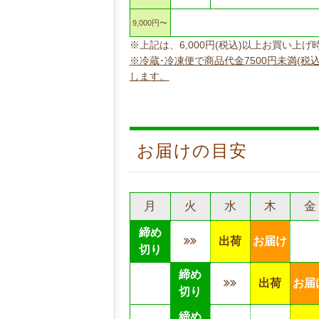
9,000円〜
※上記は、6,000円(税込)以上お買い
※冷蔵･冷凍便で商品代金7500円未満(税
します。
お届けの目安
月
火
水
木
金
締め
出荷
お届け
切り
締め
出荷
お届
切り
締め