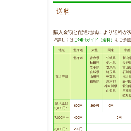
送料
購入金額と配達地域により送料が
※詳しくは
ご利用ガイド（送料）
をご参照
地域
北海道
東北
関東
中部
北海道
青森県
茨城県
新潟
秋田県
栃木県
長野
岩手県
群馬県
富山
宮城県
埼玉県
石川
都道府県
山形県
千葉県
福井
福島県
東京都
静岡
神奈川県
愛知
山梨県
三重
岐阜
購入金額
600円
300円
0円
6,000円〜
7,000円〜
400円
0円
8,000円〜
200円