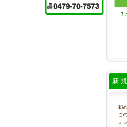
新
初
こ
ミ