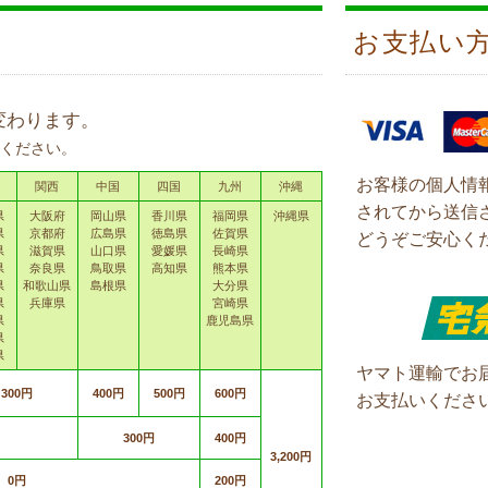
お支払い
変わります。
ください。
お客様の個人情
関西
中国
四国
九州
沖縄
されてから送信
県
大阪府
岡山県
香川県
福岡県
沖縄県
県
京都府
広島県
徳島県
佐賀県
どうぞご安心く
県
滋賀県
山口県
愛媛県
長崎県
県
奈良県
鳥取県
高知県
熊本県
県
和歌山県
島根県
大分県
県
兵庫県
宮崎県
県
鹿児島県
県
県
ヤマト運輸でお
300円
400円
500円
600円
お支払いくださ
300円
400円
3,200円
0円
200円