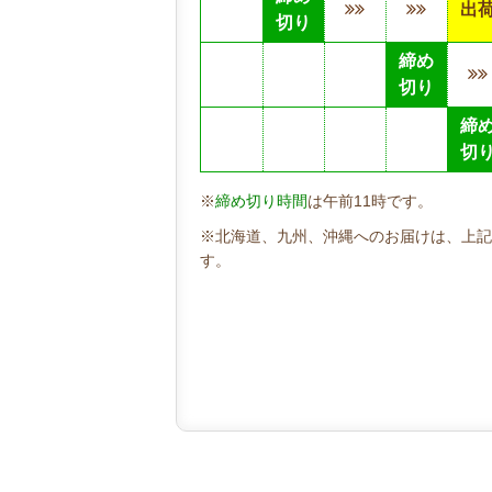
出
切り
締め
切り
締
切
※
締め切り時間
は午前11時です。
※北海道、九州、沖縄へのお届けは、上記
す。