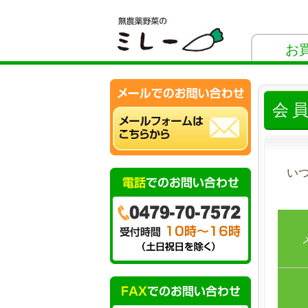
お
会
い