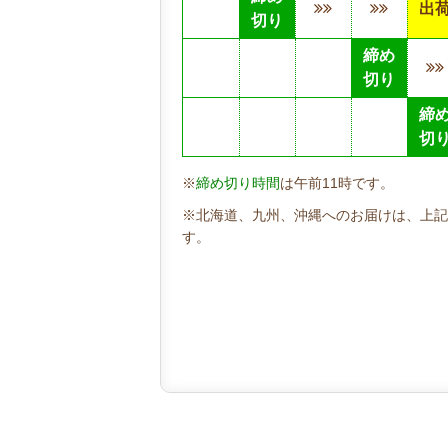
出
切り
締め
切り
締
切
※
締め切り時間
は午前11時です。
※北海道、九州、沖縄へのお届けは、上記
す。