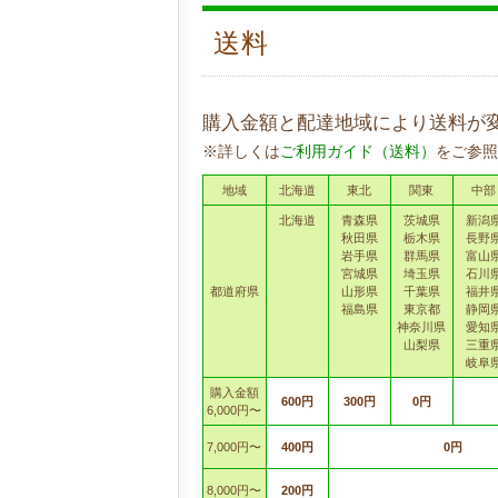
送料
購入金額と配達地域により送料が
※詳しくは
ご利用ガイド（送料）
をご参照
地域
北海道
東北
関東
中部
北海道
青森県
茨城県
新潟
秋田県
栃木県
長野
岩手県
群馬県
富山
宮城県
埼玉県
石川
都道府県
山形県
千葉県
福井
福島県
東京都
静岡
神奈川県
愛知
山梨県
三重
岐阜
購入金額
600円
300円
0円
6,000円〜
7,000円〜
400円
0円
8,000円〜
200円