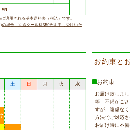
0円
上げ時に適用される基本送料表（税込）です。
込)の場合、別途クール料350円を申し受けいた
お約束と
お約束
土
日
月
火
水
お届け致しまし
等、不備がござ
すが、遠慮なく
け
方法でご対応さ
お届け時に不備