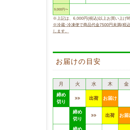
9,000円〜
※上記は、6,000円(税込)以上お買い
※冷蔵･冷凍便で商品代金7500円未満(税
します。
お届けの目安
月
火
水
木
金
締め
出荷
お届け
切り
締め
出荷
お届
切り
締め