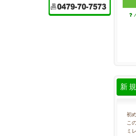
新
初
こ
ミ