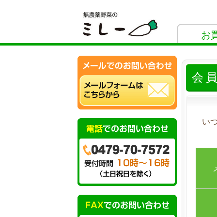
お
会
い