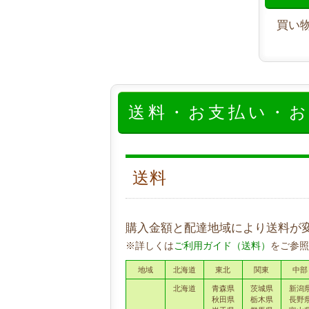
買い
送料・お支払い・
送料
購入金額と配達地域により送料が
※詳しくは
ご利用ガイド（送料）
をご参照
地域
北海道
東北
関東
中部
北海道
青森県
茨城県
新潟
秋田県
栃木県
長野