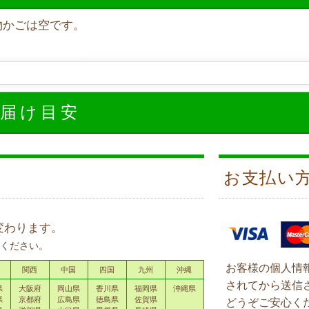
物かごは空です。
お届け目安
お支払い
変わります。
ください。
お客様の個人情
関西
中国
四国
九州
沖縄
されてから送信
県
大阪府
岡山県
香川県
福岡県
沖縄県
県
京都府
広島県
徳島県
佐賀県
どうぞご安心く