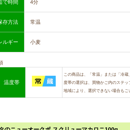
茹で時間
4分
保存方法
常温
レルギー
小麦
項
この商品は、「常温」または「冷蔵
温度帯
度帯の選択は、買物かご内のステッ
地域により、選択できない場合もご
タのニューオークボ スクリューマカロニ100g