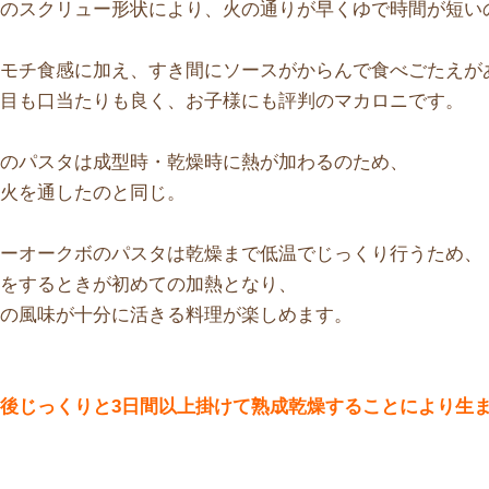
特のスクリュー形状により、火の通りが早くゆで時間が短い
チモチ食感に加え、すき間にソースがからんで食べごたえが
た目も口当たりも良く、お子様にも評判のマカロニです。
般のパスタは成型時・乾燥時に熱が加わるのため、
回火を通したのと同じ。
ューオークボのパスタは乾燥まで低温でじっくり行うため、
理をするときが初めての加熱となり、
材の風味が十分に活きる料理が楽しめます。
麺後じっくりと3日間以上掛けて熟成乾燥することにより生
。