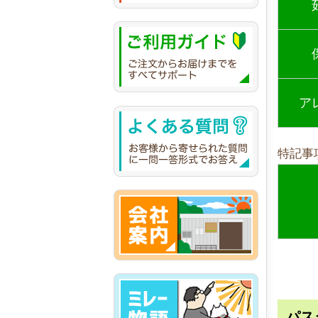
ア
特記事
パス