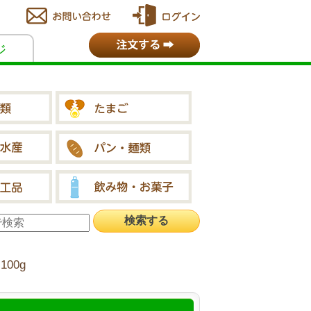
ジ
00g