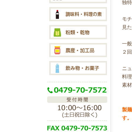
独
モ
見
一
２
ニ
料
素
製
す