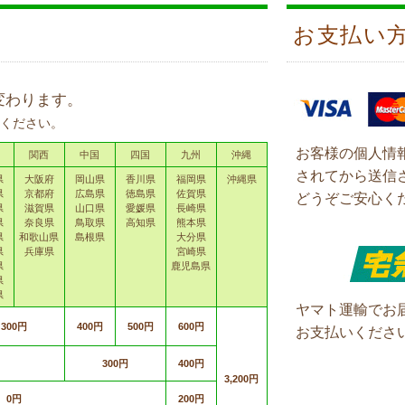
お支払い
変わります。
ください。
お客様の個人情
関西
中国
四国
九州
沖縄
されてから送信
県
大阪府
岡山県
香川県
福岡県
沖縄県
県
京都府
広島県
徳島県
佐賀県
どうぞご安心く
県
滋賀県
山口県
愛媛県
長崎県
県
奈良県
鳥取県
高知県
熊本県
県
和歌山県
島根県
大分県
県
兵庫県
宮崎県
県
鹿児島県
県
県
ヤマト運輸でお
300円
400円
500円
600円
お支払いくださ
300円
400円
3,200円
0円
200円