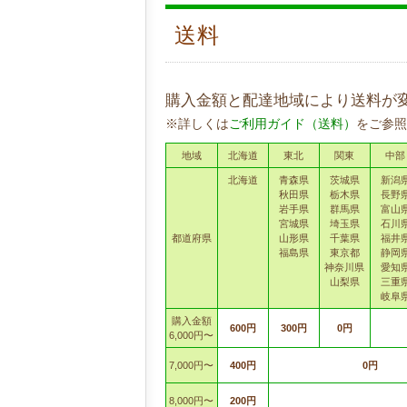
送料
購入金額と配達地域により送料が
※詳しくは
ご利用ガイド（送料）
をご参照
地域
北海道
東北
関東
中部
北海道
青森県
茨城県
新潟
秋田県
栃木県
長野
岩手県
群馬県
富山
宮城県
埼玉県
石川
都道府県
山形県
千葉県
福井
福島県
東京都
静岡
神奈川県
愛知
山梨県
三重
岐阜
購入金額
600円
300円
0円
6,000円〜
7,000円〜
400円
0円
8,000円〜
200円