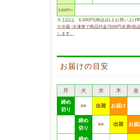
9,000円〜
※上記は、6,000円(税込)以上お買い
※冷蔵･冷凍便で商品代金7500円未満(税
します。
お届けの目安
月
火
水
木
金
締め
出荷
お届け
切り
締め
出荷
お届
切り
締め