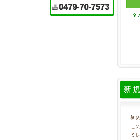
新
初
こ
ミ