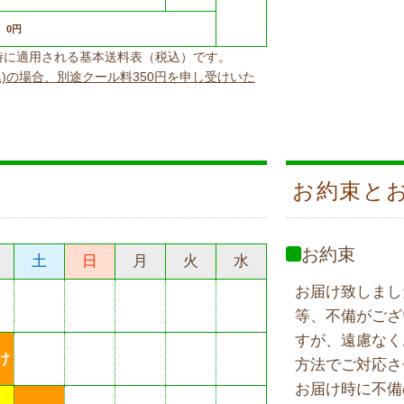
0円
上げ時に適用される基本送料表（税込）です。
込)の場合、別途クール料350円を申し受けいた
お約束と
お約束
土
日
月
火
水
お届け致しまし
等、不備がござ
すが、遠慮なく
け
方法でご対応さ
お届け時に不備