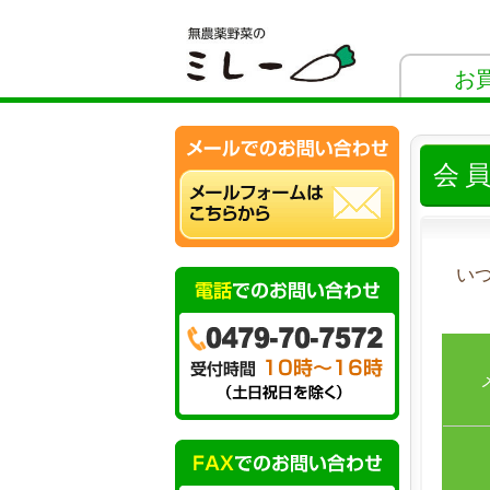
お
会
い