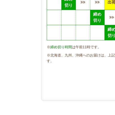
出
切り
締め
切り
締
切
※
締め切り時間
は午前11時です。
※北海道、九州、沖縄へのお届けは、上記
す。