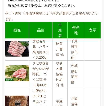
あらかじめご了承の上、お買い求めください。
セット内容 ※生育状況等により内容が変更となる場合がござい
ます。
生
生産
画像
品目
産
表示
地
者
房総もち
千葉
比留
豚 バラ・
県市
川畜
焼肉用スラ
原市
産 他
イス200g
他
クセや臭み
やさ
茨城
がないのが
と農
県石
特長。 つ
協協
岡市
くば鶏 モ
同組
他
モ肉300g
合 他
ご飯の供
P3倍★ど
北海
ろぶた ジ
平林
道幕