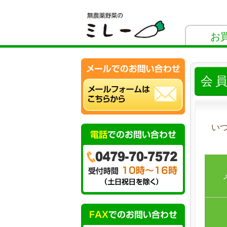
お
会
い