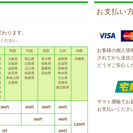
お支払い
変わります。
ください。
お客様の個人情
関西
中国
四国
九州
沖縄
されてから送信
県
大阪府
岡山県
香川県
福岡県
沖縄県
県
京都府
広島県
徳島県
佐賀県
どうぞご安心く
県
滋賀県
山口県
愛媛県
長崎県
県
奈良県
鳥取県
高知県
熊本県
県
和歌山県
島根県
大分県
県
兵庫県
宮崎県
県
鹿児島県
県
県
ヤマト運輸でお
300円
400円
500円
600円
お支払いくださ
300円
400円
3,200円
0円
200円