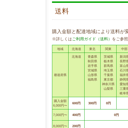
送料
購入金額と配達地域により送料が
※詳しくは
ご利用ガイド（送料）
をご参照
地域
北海道
東北
関東
中部
北海道
青森県
茨城県
新潟
秋田県
栃木県
長野
岩手県
群馬県
富山
宮城県
埼玉県
石川
都道府県
山形県
千葉県
福井
福島県
東京都
静岡
神奈川県
愛知
山梨県
三重
岐阜
購入金額
600円
300円
0円
6,000円〜
7,000円〜
400円
0円
8,000円〜
200円