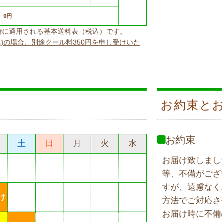
0円
上げ時に適用される基本送料表（税込）です。
込)の場合、別途クール料350円を申し受けいた
お約束と
お約束
土
日
月
火
水
お届け致しまし
等、不備がござ
すが、遠慮なく
け
方法でご対応さ
お届け時に不備