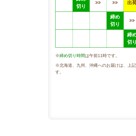
出
切り
締め
切り
締
切
※
締め切り時間
は午前11時です。
※北海道、九州、沖縄へのお届けは、上記
す。