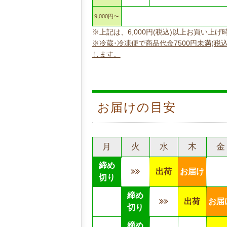
9,000円〜
※上記は、6,000円(税込)以上お買い
※冷蔵･冷凍便で商品代金7500円未満(税
します。
お届けの目安
月
火
水
木
金
締め
出荷
お届け
切り
締め
出荷
お届
切り
締め