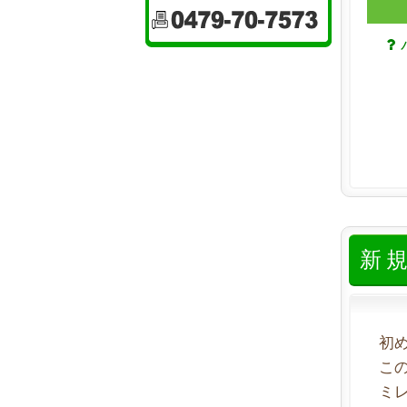
新
初
こ
ミ