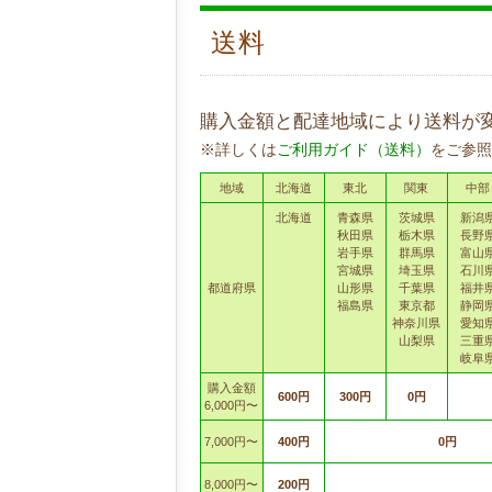
送料
購入金額と配達地域により送料が
※詳しくは
ご利用ガイド（送料）
をご参照
地域
北海道
東北
関東
中部
北海道
青森県
茨城県
新潟
秋田県
栃木県
長野
岩手県
群馬県
富山
宮城県
埼玉県
石川
都道府県
山形県
千葉県
福井
福島県
東京都
静岡
神奈川県
愛知
山梨県
三重
岐阜
購入金額
600円
300円
0円
6,000円〜
7,000円〜
400円
0円
8,000円〜
200円