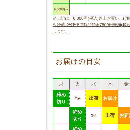
9,000円〜
※上記は、6,000円(税込)以上お買い
※冷蔵･冷凍便で商品代金7500円未満(税
します。
お届けの目安
月
火
水
木
金
締め
出荷
お届け
切り
締め
出荷
お届
切り
締め