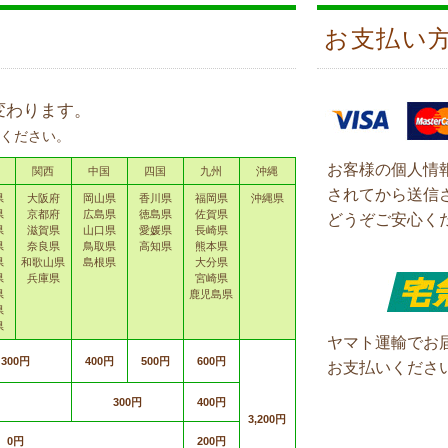
お支払い
変わります。
ください。
お客様の個人情
関西
中国
四国
九州
沖縄
されてから送信
県
大阪府
岡山県
香川県
福岡県
沖縄県
県
京都府
広島県
徳島県
佐賀県
どうぞご安心く
県
滋賀県
山口県
愛媛県
長崎県
県
奈良県
鳥取県
高知県
熊本県
県
和歌山県
島根県
大分県
県
兵庫県
宮崎県
県
鹿児島県
県
県
ヤマト運輸でお
300円
400円
500円
600円
お支払いくださ
300円
400円
3,200円
0円
200円