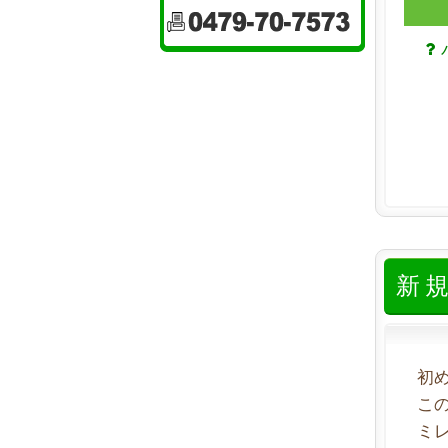
新
初
こ
ミ