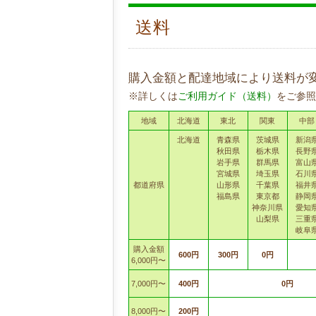
送料
購入金額と配達地域により送料が
※詳しくは
ご利用ガイド（送料）
をご参照
地域
北海道
東北
関東
中部
北海道
青森県
茨城県
新潟
秋田県
栃木県
長野
岩手県
群馬県
富山
宮城県
埼玉県
石川
都道府県
山形県
千葉県
福井
福島県
東京都
静岡
神奈川県
愛知
山梨県
三重
岐阜
購入金額
600円
300円
0円
6,000円〜
7,000円〜
400円
0円
8,000円〜
200円