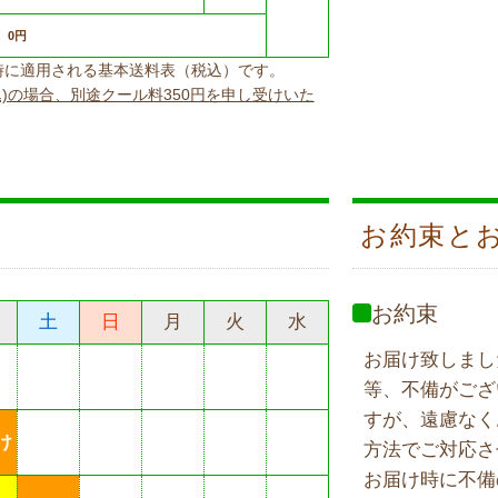
0円
上げ時に適用される基本送料表（税込）です。
込)の場合、別途クール料350円を申し受けいた
お約束と
お約束
土
日
月
火
水
お届け致しまし
等、不備がござ
すが、遠慮なく
け
方法でご対応さ
お届け時に不備