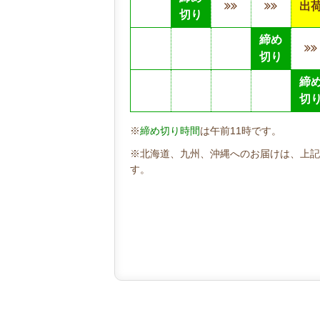
出
切り
締め
切り
締
切
※
締め切り時間
は午前11時です。
※北海道、九州、沖縄へのお届けは、上記
す。