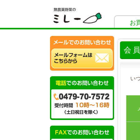
お
会
い