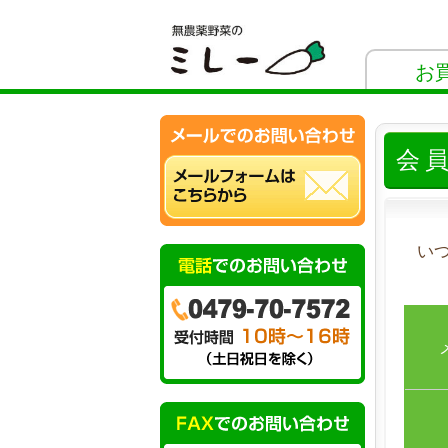
お
会
い