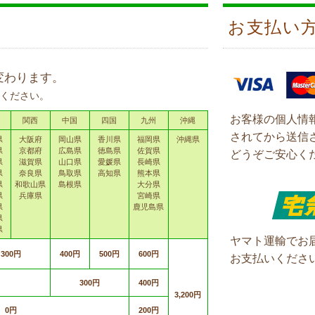
お支払い
変わります。
ください。
お客様の個人情
関西
中国
四国
九州
沖縄
されてから送信
県
大阪府
岡山県
香川県
福岡県
沖縄県
県
京都府
広島県
徳島県
佐賀県
どうぞご安心く
県
滋賀県
山口県
愛媛県
長崎県
県
奈良県
鳥取県
高知県
熊本県
県
和歌山県
島根県
大分県
県
兵庫県
宮崎県
県
鹿児島県
県
県
ヤマト運輸でお
300円
400円
500円
600円
お支払いくださ
300円
400円
3,200円
0円
200円