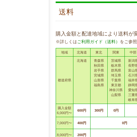
送料
購入金額と配達地域により送料が
※詳しくは
ご利用ガイド（送料）
をご参照
地域
北海道
東北
関東
中部
北海道
青森県
茨城県
新潟
秋田県
栃木県
長野
岩手県
群馬県
富山
宮城県
埼玉県
石川
都道府県
山形県
千葉県
福井
福島県
東京都
静岡
神奈川県
愛知
山梨県
三重
岐阜
購入金額
600円
300円
0円
6,000円〜
7,000円〜
400円
0円
8,000円〜
200円