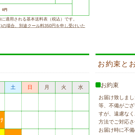
0円
上げ時に適用される基本送料表（税込）です。
込)の場合、別途クール料350円を申し受けいた
お約束と
お約束
土
日
月
火
水
お届け致しまし
等、不備がござ
すが、遠慮なく
け
方法でご対応さ
お届け時に不備