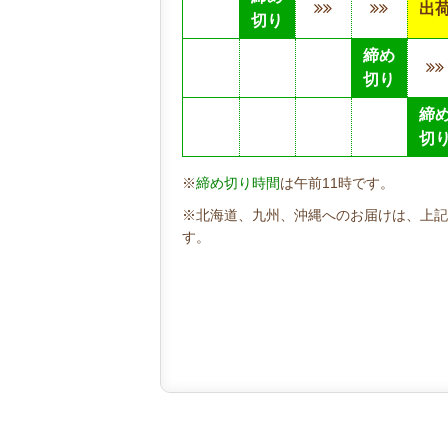
出
切り
締め
切り
締
切
※
締め切り時間
は午前11時です。
※北海道、九州、沖縄へのお届けは、上記
す。