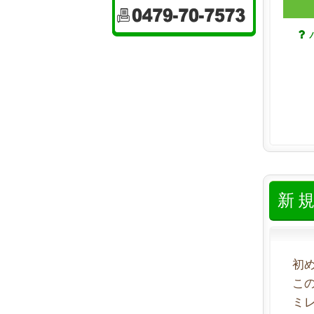
新
初
こ
ミ