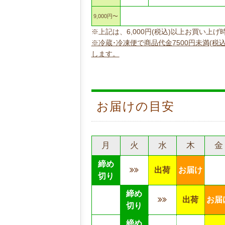
9,000円〜
※上記は、6,000円(税込)以上お買い
※冷蔵･冷凍便で商品代金7500円未満(税
します。
お届けの目安
月
火
水
木
金
締め
出荷
お届け
切り
締め
出荷
お届
切り
締め