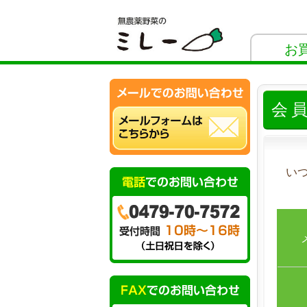
お
会
い