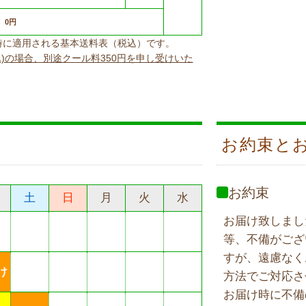
0円
上げ時に適用される基本送料表（税込）です。
込)の場合、別途クール料350円を申し受けいた
お約束と
お約束
土
日
月
火
水
お届け致しまし
等、不備がござ
すが、遠慮なく
け
方法でご対応さ
お届け時に不備