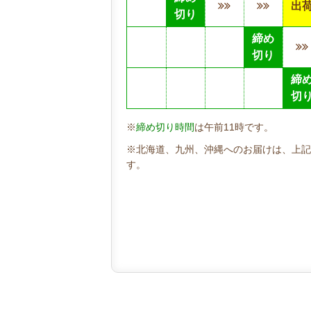
出
切り
締め
切り
締
切
※
締め切り時間
は午前11時です。
※北海道、九州、沖縄へのお届けは、上記
す。