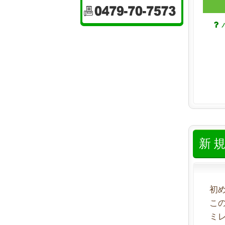
新
初
こ
ミ