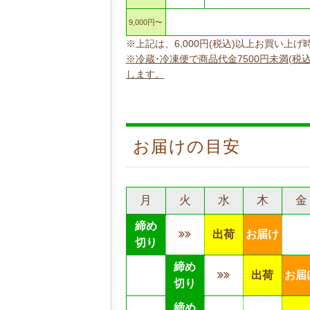
9,000円〜
※上記は、6,000円(税込)以上お買い
※冷蔵･冷凍便で商品代金7500円未満(税
します。
お届けの目安
月
火
水
木
金
締め
出荷
お届け
切り
締め
出荷
お届
切り
締め