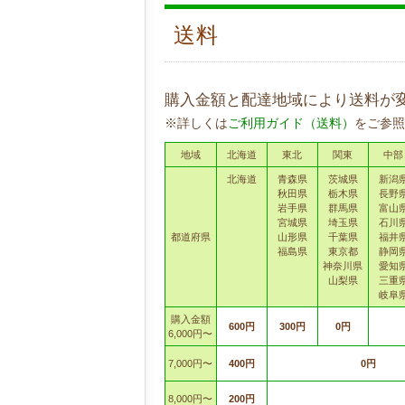
送料
購入金額と配達地域により送料が
※詳しくは
ご利用ガイド（送料）
をご参照
地域
北海道
東北
関東
中部
北海道
青森県
茨城県
新潟
秋田県
栃木県
長野
岩手県
群馬県
富山
宮城県
埼玉県
石川
都道府県
山形県
千葉県
福井
福島県
東京都
静岡
神奈川県
愛知
山梨県
三重
岐阜
購入金額
600円
300円
0円
6,000円〜
7,000円〜
400円
0円
8,000円〜
200円