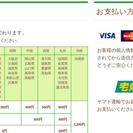
お支払い
変わります。
ください。
お客様の個人情
関西
中国
四国
九州
沖縄
されてから送信
県
大阪府
岡山県
香川県
福岡県
沖縄県
県
京都府
広島県
徳島県
佐賀県
どうぞご安心く
県
滋賀県
山口県
愛媛県
長崎県
県
奈良県
鳥取県
高知県
熊本県
県
和歌山県
島根県
大分県
県
兵庫県
宮崎県
県
鹿児島県
県
県
ヤマト運輸でお
300円
400円
500円
600円
お支払いくださ
300円
400円
3,200円
0円
200円