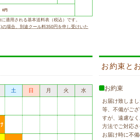
0円
上げ時に適用される基本送料表（税込）です。
込)の場合、別途クール料350円を申し受けいた
お約束と
お約束
土
日
月
火
水
お届け致しまし
等、不備がござ
すが、遠慮なく
け
方法でご対応さ
お届け時に不備