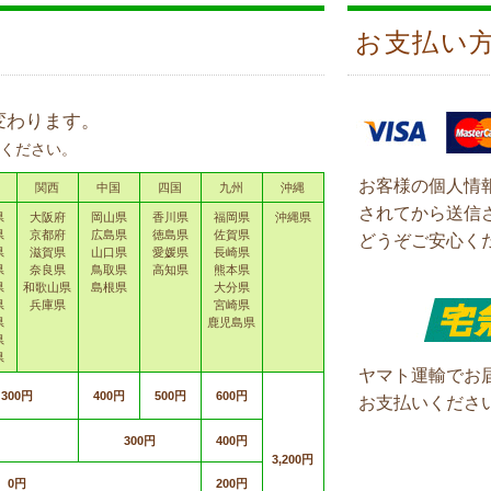
お支払い
変わります。
ください。
お客様の個人情
関西
中国
四国
九州
沖縄
されてから送信
県
大阪府
岡山県
香川県
福岡県
沖縄県
県
京都府
広島県
徳島県
佐賀県
どうぞご安心く
県
滋賀県
山口県
愛媛県
長崎県
県
奈良県
鳥取県
高知県
熊本県
県
和歌山県
島根県
大分県
県
兵庫県
宮崎県
県
鹿児島県
県
県
ヤマト運輸でお
300円
400円
500円
600円
お支払いくださ
300円
400円
3,200円
0円
200円