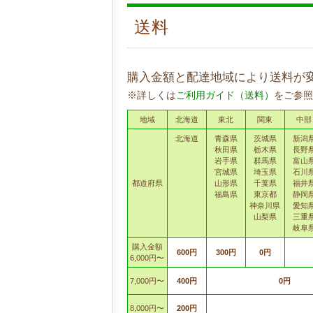
送料
購入金額と配達地域により送料が
※詳しくは
ご利用ガイド（送料）
をご参照
地域
北海道
東北
関東
中部
北海道
青森県
茨城県
新潟
秋田県
栃木県
長野
岩手県
群馬県
富山
宮城県
埼玉県
石川
都道府県
山形県
千葉県
福井
福島県
東京都
静岡
神奈川県
愛知
山梨県
三重
岐阜
購入金額
600円
300円
0円
6,000円〜
7,000円〜
400円
0円
8,000円〜
200円