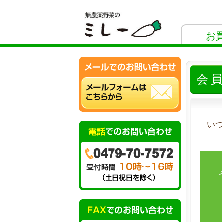
お
会
い