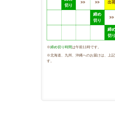
出
切り
締め
切り
締
切
※
締め切り時間
は午前11時です。
※北海道、九州、沖縄へのお届けは、上記
す。