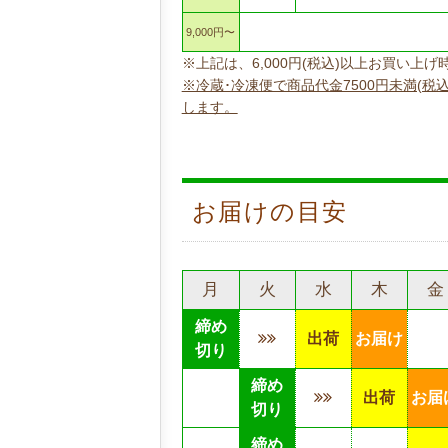
9,000円〜
※上記は、6,000円(税込)以上お買い
※冷蔵･冷凍便で商品代金7500円未満(税
します。
お届けの目安
月
火
水
木
金
締め
出荷
お届け
切り
締め
出荷
お届
切り
締め