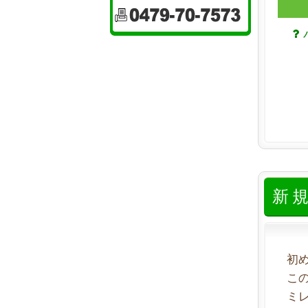
新
初
こ
ミ