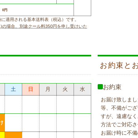
0円
上げ時に適用される基本送料表（税込）です。
込)の場合、別途クール料350円を申し受けいた
お約束と
お約束
土
日
月
火
水
お届け致しまし
等、不備がござ
すが、遠慮なく
け
方法でご対応さ
お届け時に不備