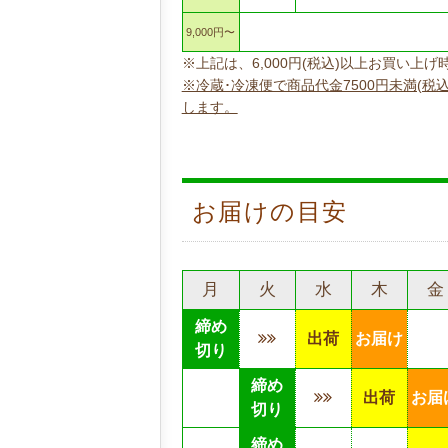
9,000円〜
※上記は、6,000円(税込)以上お買い
※冷蔵･冷凍便で商品代金7500円未満(税
します。
お届けの目安
月
火
水
木
金
締め
出荷
お届け
切り
締め
出荷
お届
切り
締め