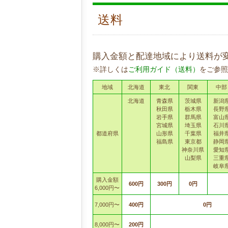
送料
購入金額と配達地域により送料が
※詳しくは
ご利用ガイド（送料）
をご参照
地域
北海道
東北
関東
中部
北海道
青森県
茨城県
新潟
秋田県
栃木県
長野
岩手県
群馬県
富山
宮城県
埼玉県
石川
都道府県
山形県
千葉県
福井
福島県
東京都
静岡
神奈川県
愛知
山梨県
三重
岐阜
購入金額
600円
300円
0円
6,000円〜
7,000円〜
400円
0円
8,000円〜
200円