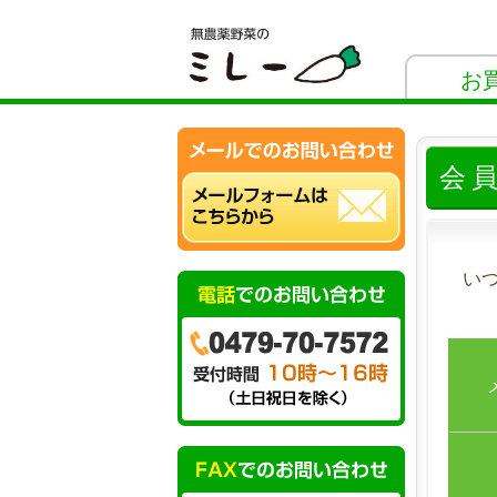
お
会
い