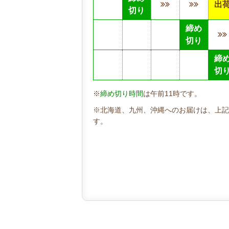
出
切り
締め
切り
締
切
※
締め切り時間
は午前11時です。
※北海道、九州、沖縄へのお届けは、上記
す。