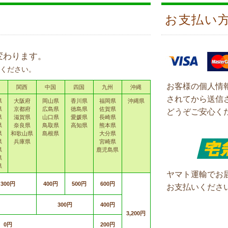
お支払い
変わります。
ください。
お客様の個人情
関西
中国
四国
九州
沖縄
されてから送信
県
大阪府
岡山県
香川県
福岡県
沖縄県
県
京都府
広島県
徳島県
佐賀県
どうぞご安心く
県
滋賀県
山口県
愛媛県
長崎県
県
奈良県
鳥取県
高知県
熊本県
県
和歌山県
島根県
大分県
県
兵庫県
宮崎県
県
鹿児島県
県
県
ヤマト運輸でお
300円
400円
500円
600円
お支払いくださ
300円
400円
3,200円
0円
200円