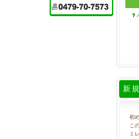
新
初
こ
ミ