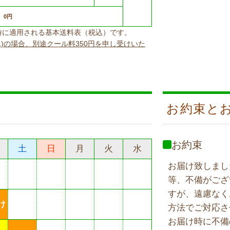
0円
上げ時に適用される基本送料表（税込）です。
込)の場合、別途クール料350円を申し受けいた
お約束と
お約束
土
日
月
火
水
お届け致しまし
等、不備がござ
すが、遠慮なく
け
方法でご対応さ
お届け時に不備