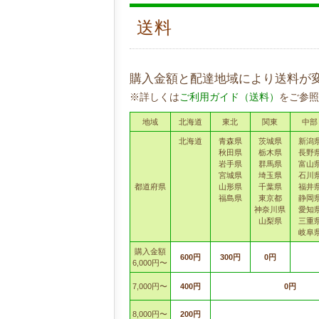
送料
購入金額と配達地域により送料が
※詳しくは
ご利用ガイド（送料）
をご参照
地域
北海道
東北
関東
中部
北海道
青森県
茨城県
新潟
秋田県
栃木県
長野
岩手県
群馬県
富山
宮城県
埼玉県
石川
都道府県
山形県
千葉県
福井
福島県
東京都
静岡
神奈川県
愛知
山梨県
三重
岐阜
購入金額
600円
300円
0円
6,000円〜
7,000円〜
400円
0円
8,000円〜
200円