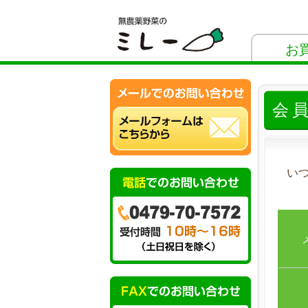
お
会
い