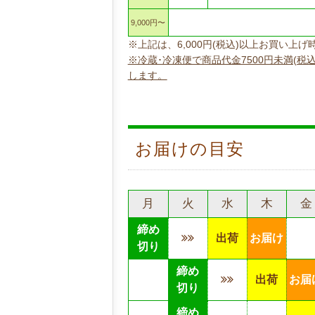
9,000円〜
※上記は、6,000円(税込)以上お買い
※冷蔵･冷凍便で商品代金7500円未満(税
します。
お届けの目安
月
火
水
木
金
締め
出荷
お届け
切り
締め
出荷
お届
切り
締め