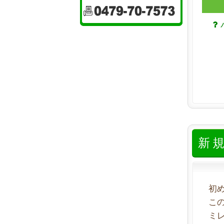
新
初
こ
ミ