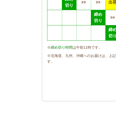
出
切り
締め
切り
締
切
※
締め切り時間
は午前11時です。
※北海道、九州、沖縄へのお届けは、上記
す。