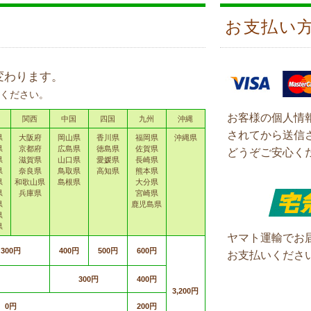
お支払い
変わります。
ください。
お客様の個人情
関西
中国
四国
九州
沖縄
されてから送信
県
大阪府
岡山県
香川県
福岡県
沖縄県
県
京都府
広島県
徳島県
佐賀県
どうぞご安心く
県
滋賀県
山口県
愛媛県
長崎県
県
奈良県
鳥取県
高知県
熊本県
県
和歌山県
島根県
大分県
県
兵庫県
宮崎県
県
鹿児島県
県
県
ヤマト運輸でお
300円
400円
500円
600円
お支払いくださ
300円
400円
3,200円
0円
200円