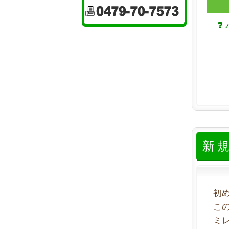
新
初
こ
ミ