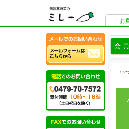
お
会
い