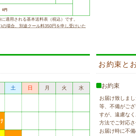
0円
上げ時に適用される基本送料表（税込）です。
込)の場合、別途クール料350円を申し受けいた
お約束と
お約束
土
日
月
火
水
お届け致しまし
等、不備がござ
すが、遠慮なく
け
方法でご対応さ
お届け時に不備