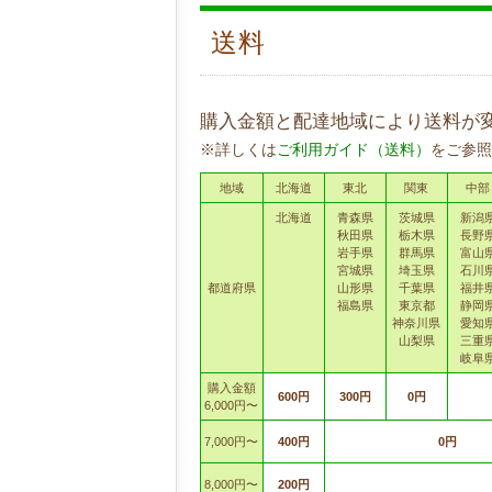
送料
購入金額と配達地域により送料が
※詳しくは
ご利用ガイド（送料）
をご参照
地域
北海道
東北
関東
中部
北海道
青森県
茨城県
新潟
秋田県
栃木県
長野
岩手県
群馬県
富山
宮城県
埼玉県
石川
都道府県
山形県
千葉県
福井
福島県
東京都
静岡
神奈川県
愛知
山梨県
三重
岐阜
購入金額
600円
300円
0円
6,000円〜
7,000円〜
400円
0円
8,000円〜
200円