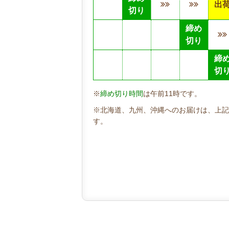
出
切り
締め
切り
締
切
※
締め切り時間
は午前11時です。
※北海道、九州、沖縄へのお届けは、上記
す。