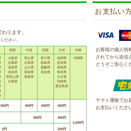
お支払い
変わります。
ください。
お客様の個人情
関西
中国
四国
九州
沖縄
されてから送信
県
大阪府
岡山県
香川県
福岡県
沖縄県
県
京都府
広島県
徳島県
佐賀県
どうぞご安心く
県
滋賀県
山口県
愛媛県
長崎県
県
奈良県
鳥取県
高知県
熊本県
県
和歌山県
島根県
大分県
県
兵庫県
宮崎県
県
鹿児島県
県
県
ヤマト運輸でお
300円
400円
500円
600円
お支払いくださ
300円
400円
3,200円
0円
200円