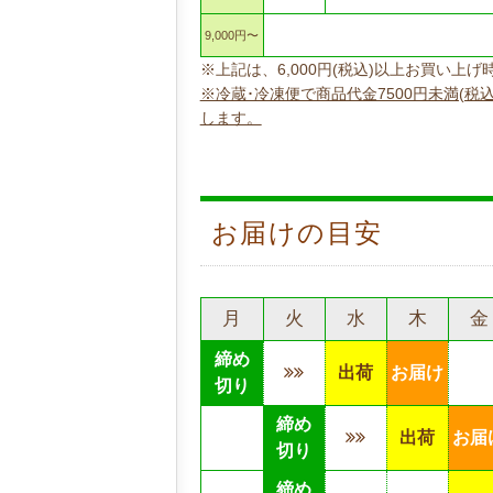
9,000円〜
※上記は、6,000円(税込)以上お買い
※冷蔵･冷凍便で商品代金7500円未満(税
します。
お届けの目安
月
火
水
木
金
締め
出荷
お届け
切り
締め
出荷
お届
切り
締め