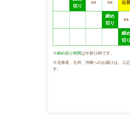
出
切り
締め
切り
締
切
※
締め切り時間
は午前11時です。
※北海道、九州、沖縄へのお届けは、上記
す。