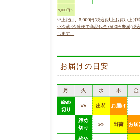
9,000円〜
※上記は、6,000円(税込)以上お買い
※冷蔵･冷凍便で商品代金7500円未満(税
します。
お届けの目安
月
火
水
木
金
締め
出荷
お届け
切り
締め
出荷
お届
切り
締め