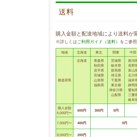
送料
購入金額と配達地域により送料が
※詳しくは
ご利用ガイド（送料）
をご参照
地域
北海道
東北
関東
中部
北海道
青森県
茨城県
新潟
秋田県
栃木県
長野
岩手県
群馬県
富山
宮城県
埼玉県
石川
都道府県
山形県
千葉県
福井
福島県
東京都
静岡
神奈川県
愛知
山梨県
三重
岐阜
購入金額
600円
300円
0円
6,000円〜
7,000円〜
400円
0円
8,000円〜
200円