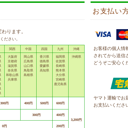
お支払い
変わります。
ください。
お客様の個人情
関西
中国
四国
九州
沖縄
されてから送信
県
大阪府
岡山県
香川県
福岡県
沖縄県
県
京都府
広島県
徳島県
佐賀県
どうぞご安心く
県
滋賀県
山口県
愛媛県
長崎県
県
奈良県
鳥取県
高知県
熊本県
県
和歌山県
島根県
大分県
県
兵庫県
宮崎県
県
鹿児島県
県
県
ヤマト運輸でお
300円
400円
500円
600円
お支払いくださ
300円
400円
3,200円
0円
200円