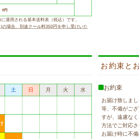
0円
上げ時に適用される基本送料表（税込）です。
込)の場合、別途クール料350円を申し受けいた
お約束と
お約束
土
日
月
火
水
お届け致しまし
等、不備がござ
すが、遠慮なく
け
方法でご対応さ
お届け時に不備