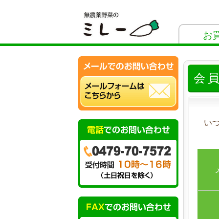
お
会
い