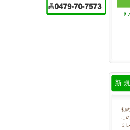
新
初
こ
ミ