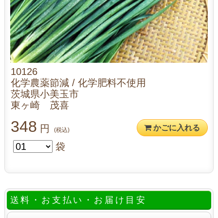
10126
化学農薬節減 / 化学肥料不使用
茨城県小美玉市
東ヶ崎 茂喜
348
円
かごに入れる
(税込)
袋
送料・お支払い・お届け目安