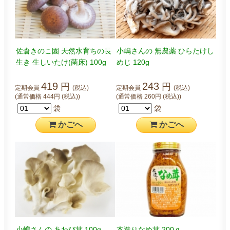
佐倉きのこ園 天然水育ちの長
小嶋さんの 無農薬 ひらたけし
生き 生しいたけ(菌床) 100g
めじ 120g
419
243
円
円
定期会員
(税込)
定期会員
(税込)
(通常価格
444
円
(税込)
)
(通常価格
260
円
(税込)
)
袋
袋
かご
へ
かご
へ
小嶋さんの あわび茸 100g
本造りなめ茸 200ｇ