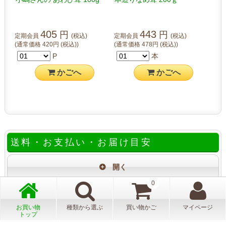
405
443
円
円
定期会員
(税込)
定期会員
(税込)
(通常価格
420
円
(税込)
)
(通常価格
478
円
(税込)
)
P
本
かご
へ
かご
へ
送料・お支払い・お届け目安
0
お買い物
種類から選ぶ
買い物かご
マイページ
トップ