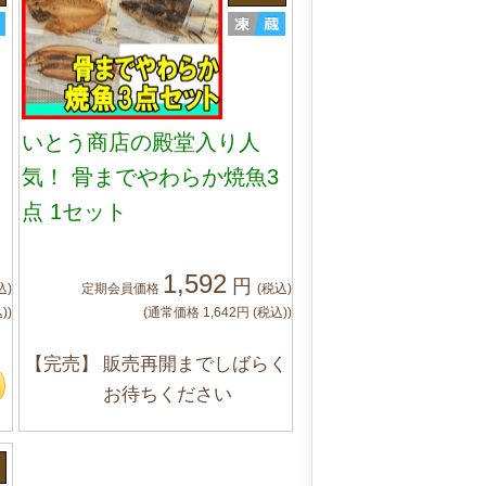
いとう商店の殿堂入り人
気！ 骨までやわらか焼魚3
点 1セット
1,592
円
込)
定期会員
価格
(税込)
)
)
(通常価格
1,642
円
(税込)
)
【完売】
販売再開までしばらく
お待ちください