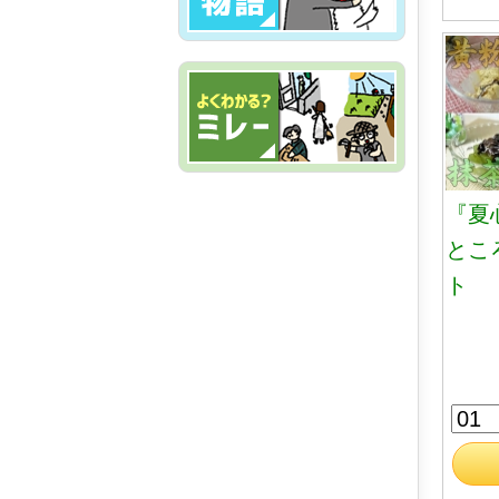
『夏
とこ
ト