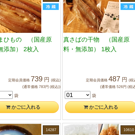
まひもの （国産原
真さばの干物 （国産原
無添加） 2枚入
料・無添加） 1枚入
739
487
円
円
定期会員
価格
(税込)
定期会員
価格
(税
(通常価格
783
円
(税込)
)
(通常価格
526
円
(税込
袋
袋
かご
に入れる
かご
に入れる
14287
10610