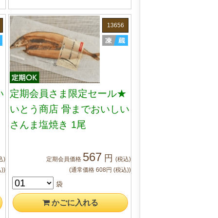
13656
い
定期会員さま限定セール★
いとう商店 骨までおいしい
さんま塩焼き 1尾
567
円
込)
定期会員
価格
(税込)
)
)
(通常価格
608
円
(税込)
)
袋
かご
に入れる