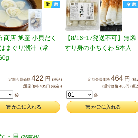
う商店 旭産 小貝だく
【8/16ｰ17発送不可】無燐
 はまぐり潮汁（常
すり身の小ちくわ 5本入
60g
422
464
円
円
定期会員
価格
(税込)
定期会員
価格
(税
(通常価格
435
円
(税込)
)
(通常価格
486
円
(税込
袋
袋
かご
に入れる
かご
に入れる
な・貝
(26商品)