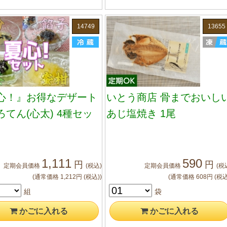
14749
13655
心！』お得なデザート
いとう商店 骨までおいし
ろてん(心太) 4種セッ
あじ塩焼き 1尾
1,111
590
円
円
定期会員
価格
(税込)
定期会員
価格
(税
(通常価格
1,212
円
(税込)
)
(通常価格
608
円
(税込
組
袋
かご
に入れる
かご
に入れる