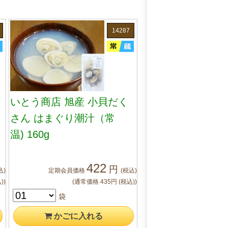
14287
いとう商店 旭産 小貝だく
さん はまぐり潮汁（常
温) 160g
422
円
込)
定期会員
価格
(税込)
)
)
(通常価格
435
円
(税込)
)
袋
かご
に入れる