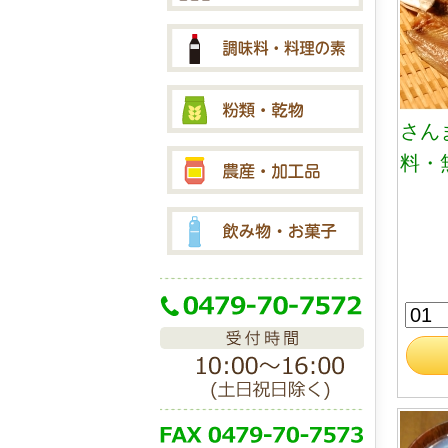
さん
料・