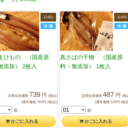
11461
11465
まひもの （国産原
真さばの干物 （国産原
無添加） 2枚入
料・無添加） 1枚入
739
487
円
円
定期会員
価格
(税込)
定期会員
価格
(税
(通常価格
783
円
(税込)
)
(通常価格
526
円
(税込
袋
袋
かご
に入れる
かご
に入れる