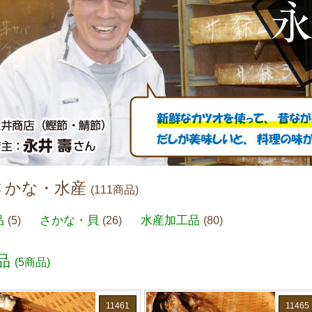
さかな・水産
(111商品)
品
さかな・貝
水産加工品
(5)
(26)
(80)
品
(5商品)
11461
11465