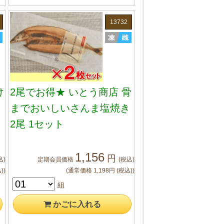
13732
け
2尾でお得★ いとう商店 骨
までおいしいさんま塩焼き
2尾 1セット
1,156
円
込)
定期会員
価格
(税込)
)
)
(通常価格
1,198
円
(税込)
)
組
かご
に入れる