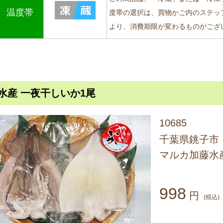
温度帯
度帯の選択は、買物かご内のステッ
より、消費期限が変わるものがござ
水産 一夜干しいか1尾
10685
千葉県銚子市
マルカ加藤水
998
円
(税込)