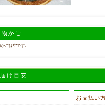
い物かご
物かごは空です。
お届け目安
お支払い