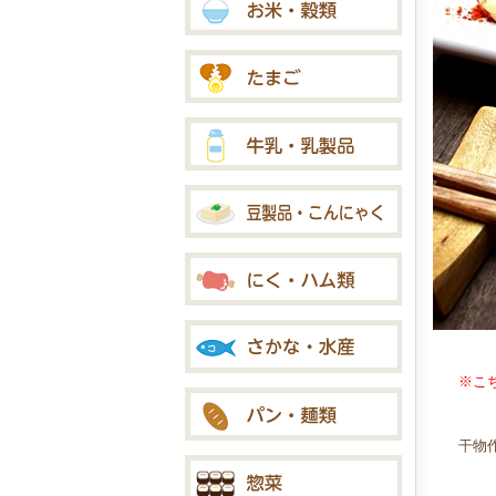
※こ
干物