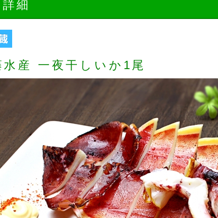
品詳細
藤水産 一夜干しいか1尾