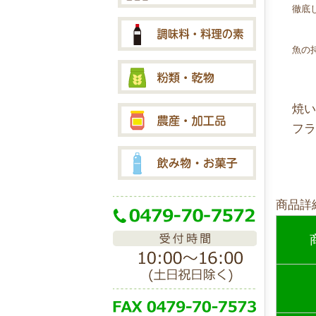
徹底
魚の
焼
フ
商品詳