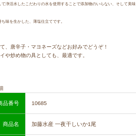
して浄活水したこだわりの水を使用することで添加物のいらない、そして美味
持ち味を生かした、薄塩仕立てです。
いて、唐辛子・マヨネーズなどお好みでどうぞ！
ライや炒め物の具としても、最適です。
細
商品番号
10685
商品名
加藤水産 一夜干しいか1尾