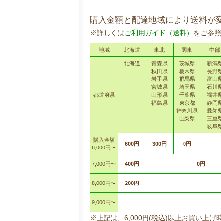
購入金額と配達地域により送料が
※詳しくは
ご利用ガイド（送料）
をご参照
地域
北海道
東北
関東
中部
北海道
青森県
茨城県
新潟
秋田県
栃木県
長野
岩手県
群馬県
富山
宮城県
埼玉県
石川
都道府県
山形県
千葉県
福井
福島県
東京都
静岡
神奈川県
愛知
山梨県
三重
岐阜
購入金額
600円
300円
0円
6,000円〜
7,000円〜
400円
0円
8,000円〜
200円
9,000円〜
※上記は、6,000円(税込)以上お買い