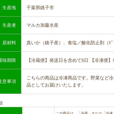
生産地
千葉県銚子市
生産者
マルカ加藤水産
原材料
真いか（銚子産）、食塩／酸化防止剤（ﾋﾞﾀ
賞味期限
【冷蔵便】発送日を含めて5日 【冷凍便
こちらの商品は冷凍商品です。野菜など冷
注意事項
品としてお届けいたします。
項
この商品は、「冷蔵」または「冷凍