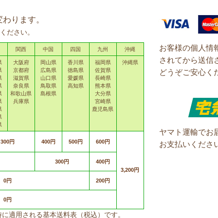
変わります。
ください。
お客様の個人情
関西
中国
四国
九州
沖縄
されてから送信
県
大阪府
岡山県
香川県
福岡県
沖縄県
県
京都府
広島県
徳島県
佐賀県
どうぞご安心く
県
滋賀県
山口県
愛媛県
長崎県
県
奈良県
鳥取県
高知県
熊本県
県
和歌山県
島根県
大分県
県
兵庫県
宮崎県
県
鹿児島県
県
県
ヤマト運輸でお
300円
400円
500円
600円
お支払いくださ
300円
400円
3,200円
0円
200円
0円
上げ時に適用される基本送料表（税込）です。