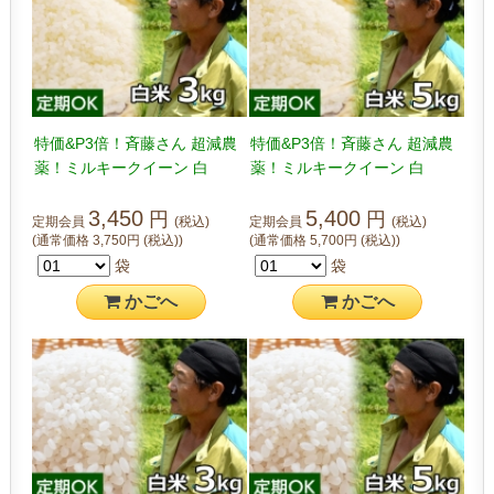
特価&P3倍！斉藤さん 超減農
特価&P3倍！斉藤さん 超減農
薬！ミルキークイーン 白
薬！ミルキークイーン 白
米 3kg
米 5kg
3,450
5,400
円
円
定期会員
(税込)
定期会員
(税込)
(通常価格
3,750
円
(税込)
)
(通常価格
5,700
円
(税込)
)
袋
袋
かご
へ
かご
へ