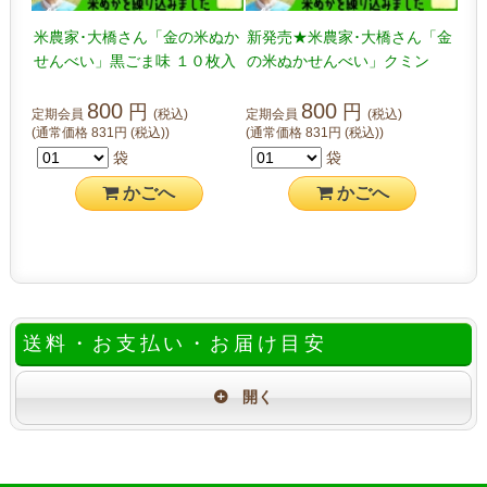
米農家･大橋さん「金の米ぬか
新発売★米農家･大橋さん「金
せんべい」黒ごま味 １０枚入
の米ぬかせんべい」クミン
り
味 １０枚入り
800
800
円
円
定期会員
(税込)
定期会員
(税込)
(通常価格
831
円
(税込)
)
(通常価格
831
円
(税込)
)
袋
袋
かご
へ
かご
へ
送料・お支払い・お届け目安