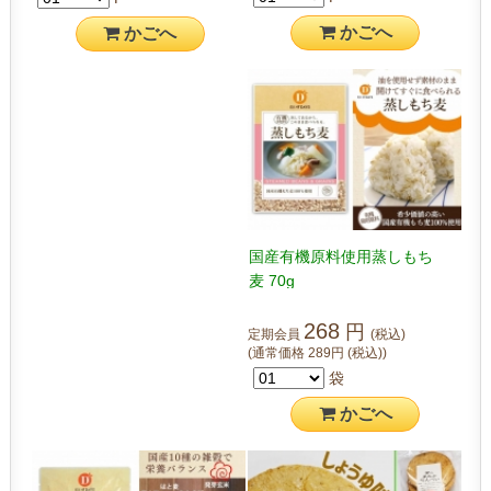
かご
へ
かご
へ
国産有機原料使用蒸しもち
麦 70g
268
円
定期会員
(税込)
(通常価格
289
円
(税込)
)
袋
かご
へ