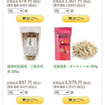
578
1,507
円
円
定期会員
(税込)
定期会員
(税込)
(通常価格
600
円
(税込)
)
(通常価格
1,690
円
(税込)
)
袋
袋
かご
へ
かご
へ
国産特別栽培 三色古代
北海道産・オートミール 300g
米 300g
837
1,575
円
円
定期会員
(税込)
定期会員
(税込)
(通常価格
902
円
(税込)
)
(通常価格
1,701
円
(税込)
)
袋
袋
かご
へ
かご
へ