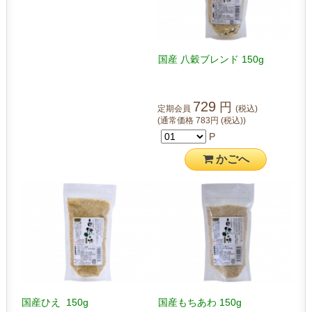
国産 八穀ブレンド 150g
729
円
定期会員
(税込)
(通常価格
783
円
(税込)
)
P
かご
へ
国産ひえ 150g
国産もちあわ 150g