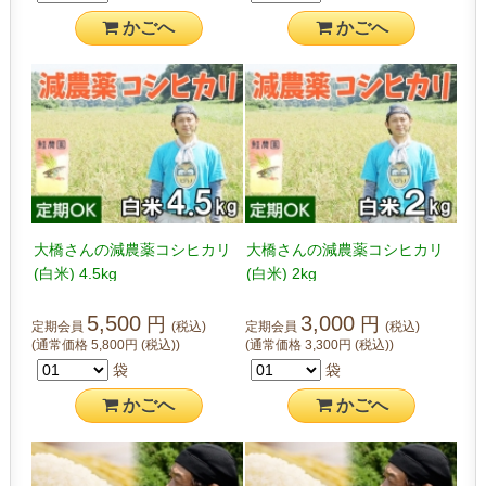
かご
へ
かご
へ
大橋さんの減農薬コシヒカリ
大橋さんの減農薬コシヒカリ
(白米) 4.5kg
(白米) 2kg
5,500
3,000
円
円
定期会員
(税込)
定期会員
(税込)
(通常価格
5,800
円
(税込)
)
(通常価格
3,300
円
(税込)
)
袋
袋
かご
へ
かご
へ