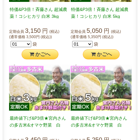
特価&P3倍！斉藤さん 超減農
特価&P3倍！斉藤さん 超減農
薬！コシヒカリ 白米 3kg
薬！コシヒカリ 白米 5kg
3,150
5,050
円
円
定期会員
(税込)
定期会員
(税込)
(通常価格
3,500
円
(税込)
)
(通常価格
5,350
円
(税込)
)
袋
袋
かご
へ
かご
へ
最終値下げ&P3倍★宮内さん
最終値下げ&P3倍★宮内さん
の多古米&オマケ野菜 白
の多古米&オマケ野菜 白
米 3kg
米 5kg
3,450
5,250
円
円