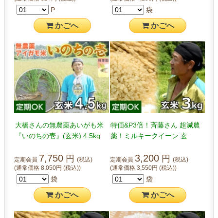
P
袋
かご
へ
かご
へ
大橋さんの無農薬あいがも米
特価&P3倍！斉藤さん 超減農
『いのちの壱』(玄米) 4.5kg
薬！ミルキークイーン 玄
米 3kg
7,750
3,200
円
円
定期会員
(税込)
定期会員
(税込)
(通常価格
8,050
円
(税込)
)
(通常価格
3,550
円
(税込)
)
袋
袋
かご
へ
かご
へ