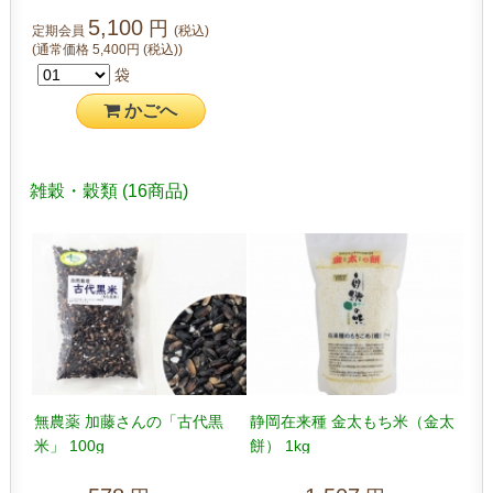
米 5kg
5,100
円
定期会員
(税込)
(通常価格
5,400
円
(税込)
)
袋
かご
へ
雑穀・穀類
(16商品)
無農薬 加藤さんの「古代黒
静岡在来種 金太もち米（金太
米」 100g
餅） 1kg