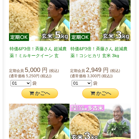
特価&P3倍！斉藤さん 超減農
特価&P3倍！斉藤さん 超減農
薬！ミルキークイーン 玄
薬！コシヒカリ 玄米 3kg
米 5kg
5,000
2,949
円
円
定期会員
(税込)
定期会員
(税込)
(通常価格
5,250
円
(税込)
)
(通常価格
3,300
円
(税込)
)
袋
袋
かご
へ
かご
へ