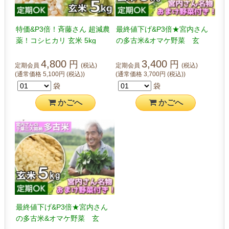
特価&P3倍！斉藤さん 超減農
最終値下げ&P3倍★宮内さん
薬！コシヒカリ 玄米 5kg
の多古米&オマケ野菜 玄
米 3kg
4,800
3,400
円
円
定期会員
(税込)
定期会員
(税込)
(通常価格
5,100
円
(税込)
)
(通常価格
3,700
円
(税込)
)
袋
袋
かご
へ
かご
へ
最終値下げ&P3倍★宮内さん
の多古米&オマケ野菜 玄