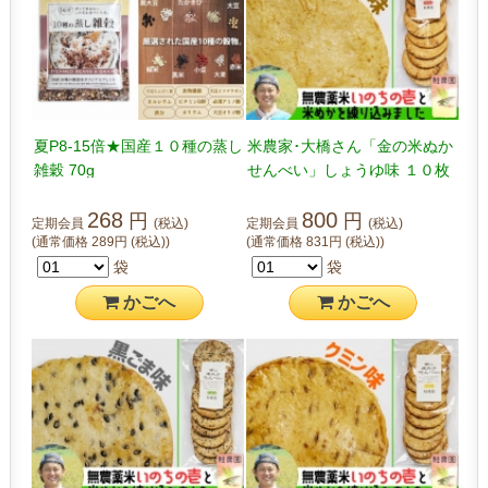
夏P8-15倍★国産１０種の蒸し
米農家･大橋さん「金の米ぬか
雑穀 70g
せんべい」しょうゆ味 １０枚
入り
268
800
円
円
定期会員
(税込)
定期会員
(税込)
(通常価格
289
円
(税込)
)
(通常価格
831
円
(税込)
)
袋
袋
かご
へ
かご
へ