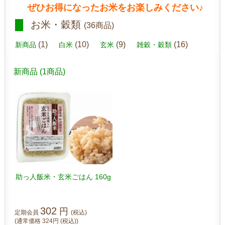
ぜひお得になったお米をお楽しみください♪
お米・穀類
(36商品)
(1)
(10)
(9)
(16)
新商品
白米
玄米
雑穀・穀類
新商品
(1商品)
助っ人飯米・玄米ごはん 160g
302
円
定期会員
(税込)
(通常価格
324
円
(税込)
)