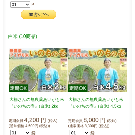
P
かご
へ
白米
(10商品)
大橋さんの無農薬あいがも米
大橋さんの無農薬あいがも米
『いのちの壱』(白米) 2kg
『いのちの壱』(白米) 4.5kg
4,200
8,000
円
円
定期会員
(税込)
定期会員
(税込)
(通常価格
4,500
円
(税込)
)
(通常価格
8,300
円
(税込)
)
袋
袋