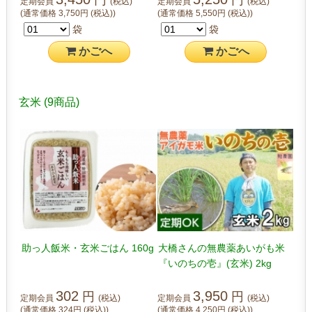
定期会員
(税込)
定期会員
(税込)
(通常価格
3,750
円
(税込)
)
(通常価格
5,550
円
(税込)
)
袋
袋
かご
へ
かご
へ
玄米
(9商品)
助っ人飯米・玄米ごはん 160g
大橋さんの無農薬あいがも米
『いのちの壱』(玄米) 2kg
302
3,950
円
円
定期会員
(税込)
定期会員
(税込)
(通常価格
324
円
(税込)
)
(通常価格
4,250
円
(税込)
)