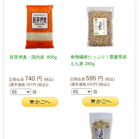
食物繊維たっぷり！愛媛県産
胚芽押麦・国内産 800g
もち麦 280g
595
740
円
円
定期会員
(税込)
定期会員
(税込)
(通常価格
643
円
(税込)
)
(通常価格
767
円
(税込)
)
袋
袋
かご
へ
かご
へ