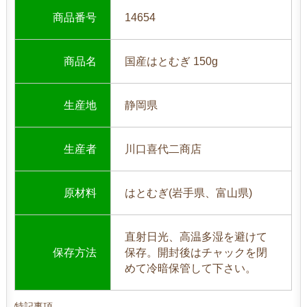
商品番号
14654
商品名
国産はとむぎ 150g
生産地
静岡県
生産者
川口喜代二商店
原材料
はとむぎ(岩手県、富山県)
直射日光、高温多湿を避けて
保存方法
保存。開封後はチャックを閉
めて冷暗保管して下さい。
特記事項