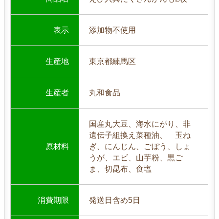
表示
添加物不使用
生産地
東京都練馬区
生産者
丸和食品
国産丸大豆、海水にがり、非
遺伝子組換え菜種油、 玉ね
原材料
ぎ、にんじん、ごぼう、しょ
うが、エビ、山芋粉、黒ご
ま、切昆布、食塩
消費期限
発送日含め5日