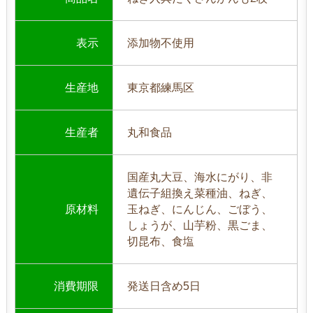
表示
添加物不使用
生産地
東京都練馬区
生産者
丸和食品
国産丸大豆、海水にがり、非
遺伝子組換え菜種油、ねぎ、
原材料
玉ねぎ、にんじん、ごぼう、
しょうが、山芋粉、黒ごま、
切昆布、食塩
消費期限
発送日含め5日