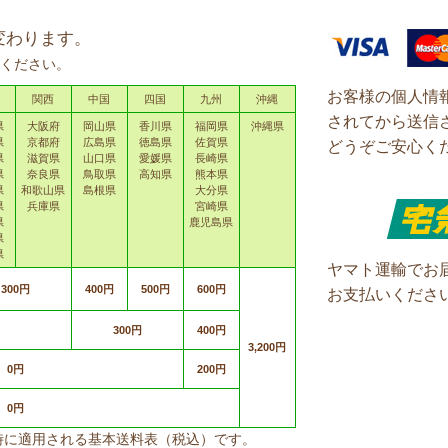
変わります。
ください。
お客様の個人情
関西
中国
四国
九州
沖縄
されてから送信
県
大阪府
岡山県
香川県
福岡県
沖縄県
県
京都府
広島県
徳島県
佐賀県
どうぞご安心く
県
滋賀県
山口県
愛媛県
長崎県
県
奈良県
鳥取県
高知県
熊本県
県
和歌山県
島根県
大分県
県
兵庫県
宮崎県
県
鹿児島県
県
県
ヤマト運輸でお
300円
400円
500円
600円
お支払いくださ
300円
400円
3,200円
0円
200円
0円
上げ時に適用される基本送料表（税込）です。