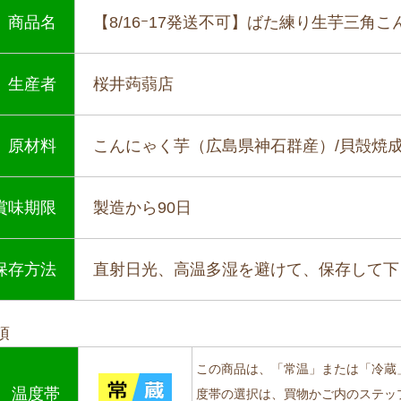
商品名
【8/16ｰ17発送不可】ばた練り生芋三角こん
生産者
桜井蒟蒻店
原材料
こんにゃく芋（広島県神石群産）/貝殻焼
賞味期限
製造から90日
保存方法
直射日光、高温多湿を避けて、保存して下
項
この商品は、「常温」または「冷蔵
温度帯
度帯の選択は、買物かご内のステッ