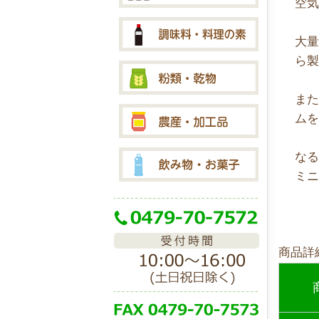
空
大
ら
また
ム
な
ミニ
商品詳