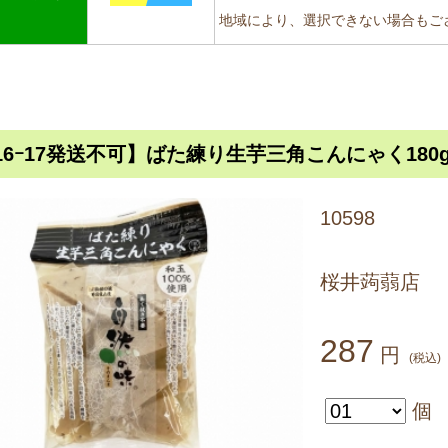
地域により、選択できない場合もご
/16ｰ17発送不可】ばた練り生芋三角こんにゃく180
10598
桜井蒟蒻店
287
円
(税込)
個