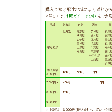
購入金額と配達地域により送料が
※詳しくは
ご利用ガイド（送料）
をご参照
地域
北海道
東北
関東
中部
北海道
青森県
茨城県
新潟
秋田県
栃木県
長野
岩手県
群馬県
富山
宮城県
埼玉県
石川
都道府県
山形県
千葉県
福井
福島県
東京都
静岡
神奈川県
愛知
山梨県
三重
岐阜
購入金額
600円
300円
0円
6,000円〜
7,000円〜
400円
0円
8,000円〜
200円
9,000円〜
※上記は、6,000円(税込)以上お買い