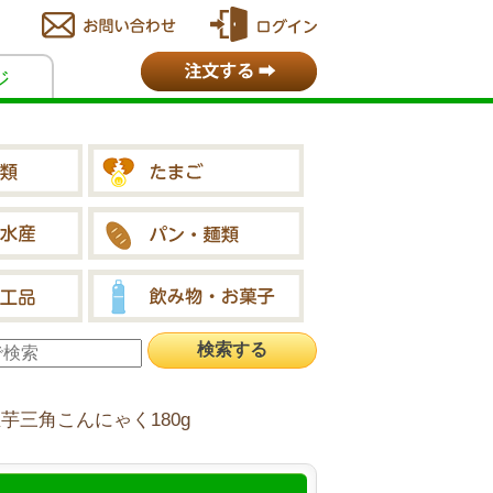
ジ
生芋三角こんにゃく180g