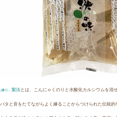
製法
とは、こんにゃくのりと水酸化カルシウムを混
た練り」
タバタと音をたてながらよく練ることからつけられた伝統的