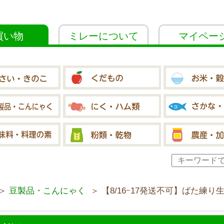
買い物
ミレーについて
マイペー
＞
豆製品・こんにゃく
＞ 【8/16ｰ17発送不可】ばた練り