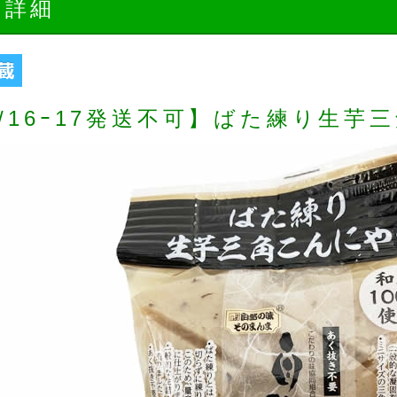
品詳細
8/16ｰ17発送不可】ばた練り生芋三