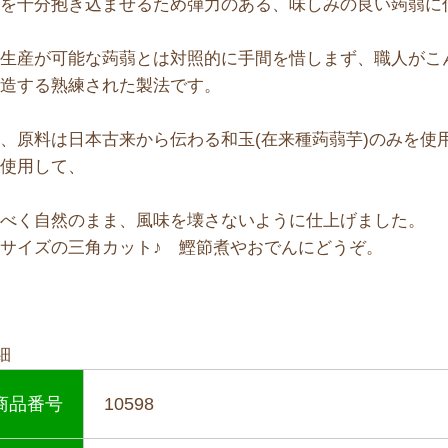
気を十分抱き込ませるため弾力のある、味しみの良い蒟蒻に
量生産が可能な蒟蒻とは対照的に手間を惜しまず、職人がこ
製造する熟練された製法です。
、原料は日本古来から伝わる和玉(在来種蒟蒻芋)のみを使
を使用して、
るべく自然のまま、風味を壊さないように仕上げました。
サイズの三角カット♪ 鰹節煮やおでんにどうぞ。
細
商品番号
10598