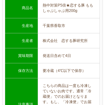
熱中対策P5倍★恋する豚 もも
商品名
しゃぶしゃぶ用200g
生産地
千葉県香取市
生産者
株式会社 恋する豚研究所
賞味期限
発送日含めて4日
保存方法
要冷蔵（4℃以下で保存）
こちらの商品は一度も冷凍し
ていないお肉です。通常「冷
蔵便」でのお届けとなりま
す。もし、「冷凍便」でお届
注意事項