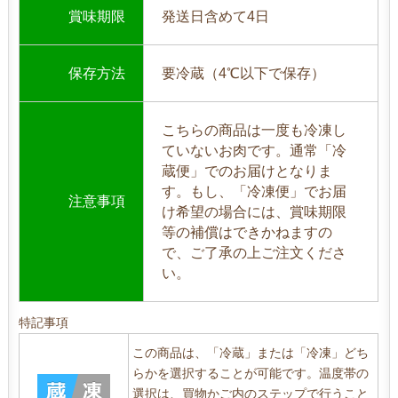
賞味期限
発送日含めて4日
保存方法
要冷蔵（4℃以下で保存）
こちらの商品は一度も冷凍し
ていないお肉です。通常「冷
蔵便」でのお届けとなりま
す。もし、「冷凍便」でお届
注意事項
け希望の場合には、賞味期限
等の補償はできかねますの
で、ご了承の上ご注文くださ
い。
特記事項
この商品は、「冷蔵」または「冷凍」どち
らかを選択することが可能です。温度帯の
選択は、買物かご内のステップで行うこと