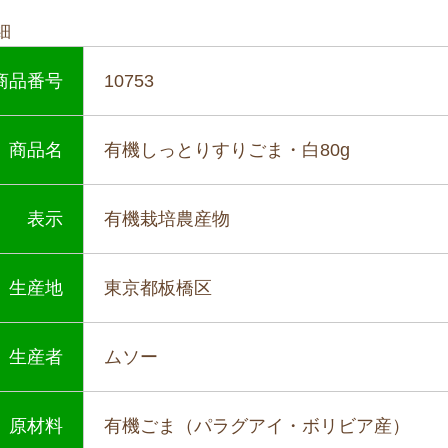
細
商品番号
10753
商品名
有機しっとりすりごま・白80g
表示
有機栽培農産物
生産地
東京都板橋区
生産者
ムソー
原材料
有機ごま（パラグアイ・ボリビア産）