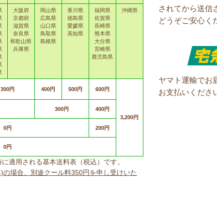
されてから送信
県
大阪府
岡山県
香川県
福岡県
沖縄県
県
京都府
広島県
徳島県
佐賀県
どうぞご安心く
県
滋賀県
山口県
愛媛県
長崎県
県
奈良県
鳥取県
高知県
熊本県
県
和歌山県
島根県
大分県
県
兵庫県
宮崎県
県
鹿児島県
県
県
ヤマト運輸でお
300円
400円
500円
600円
お支払いくださ
300円
400円
3,200円
0円
200円
0円
上げ時に適用される基本送料表（税込）です。
込)の場合、別途クール料350円を申し受けいた