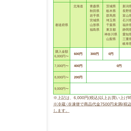
北海道
青森県
茨城県
新潟
秋田県
栃木県
長野
岩手県
群馬県
富山
宮城県
埼玉県
石川
都道府県
山形県
千葉県
福井
福島県
東京都
静岡
神奈川県
愛知
山梨県
三重
岐阜
購入金額
600円
300円
0円
6,000円〜
7,000円〜
400円
0円
8,000円〜
200円
9,000円〜
※上記は、6,000円(税込)以上お買い
※冷蔵･冷凍便で商品代金7500円未満(税
します。