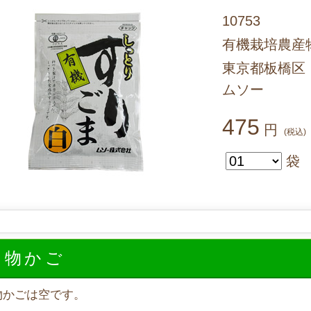
10753
有機栽培農産
東京都板橋区
ムソー
475
円
(税込)
袋
い物かご
物かごは空です。