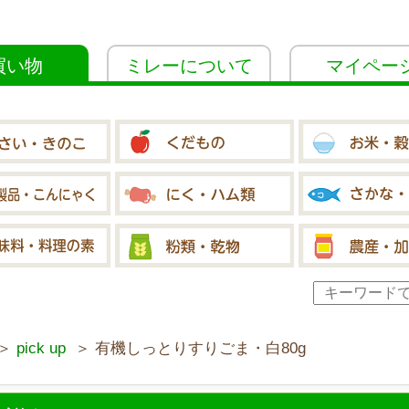
買い物
ミレーについて
マイペー
＞
pick up
＞ 有機しっとりすりごま・白80g