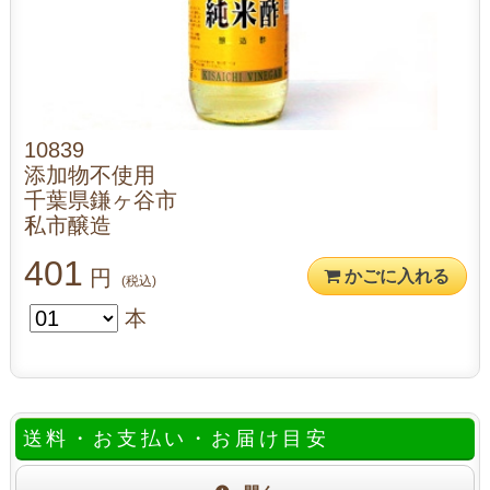
10839
添加物不使用
千葉県鎌ヶ谷市
私市醸造
401
円
かごに入れる
(税込)
本
送料・お支払い・お届け目安