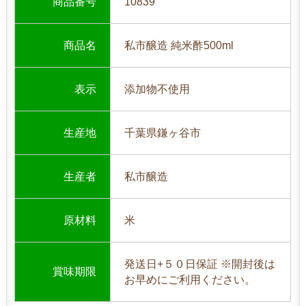
商品番号
10839
商品名
私市醸造 純米酢500ml
表示
添加物不使用
生産地
千葉県鎌ヶ谷市
生産者
私市醸造
原材料
米
発送日+５０日保証 ※開封後は
賞味期限
お早めにご利用ください。