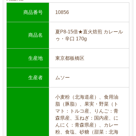
商品番号
10856
夏P8-15倍★直火焙煎 カレール
商品名
ゥ・辛口 170g
生産地
東京都板橋区
生産者
ムソー
小麦粉（北海道産）、食用油
脂（豚脂）、果実・野菜（ト
マト：トルコ産、りんご：青
森県産、玉ねぎ：国内産、に
んにく：青森県産）、カレー
粉、食塩、砂糖（甜菜：北海