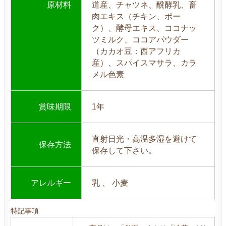
原材料
道産、チャツネ、醗酵乳、畜
肉エキス（チキン、ポー
ク）、酵母エキス、ココナッ
ツミルク、ココアパウダー
（カカオ豆：西アフリカ
産）、スパイスマサラ、カラ
メル色素
賞味期限
1年
直射日光・高温多湿を避けて
保存方法
保存して下さい。
アレルギー
乳 、 小麦
特記事項