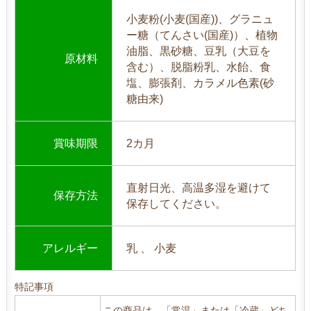
小麦粉(小麦(国産))、グラニュ
ー糖（てんさい(国産)）、植物
油脂、黒砂糖、豆乳（大豆を
原材料
含む）、脱脂粉乳、水飴、食
塩、膨張剤、カラメル色素(砂
糖由来)
賞味期限
2カ月
直射日光、高温多湿を避けて
保存方法
保存してください。
アレルギー
乳 、 小麦
特記事項
この商品は、「常温」または「冷蔵」どち