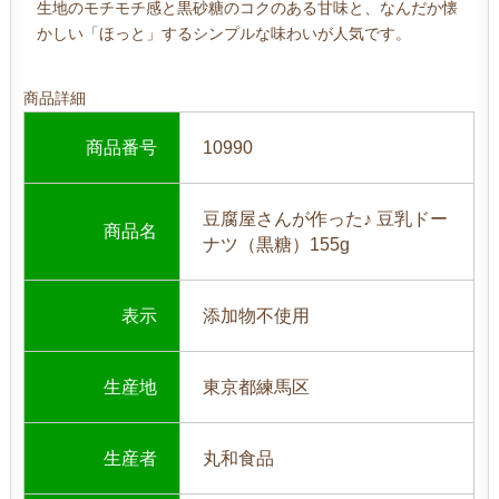
生地のモチモチ感と黒砂糖のコクのある甘味と、なんだか懐
かしい「ほっと」するシンプルな味わいが人気です。
商品詳細
商品番号
10990
豆腐屋さんが作った♪ 豆乳ドー
商品名
ナツ（黒糖）155g
表示
添加物不使用
生産地
東京都練馬区
生産者
丸和食品