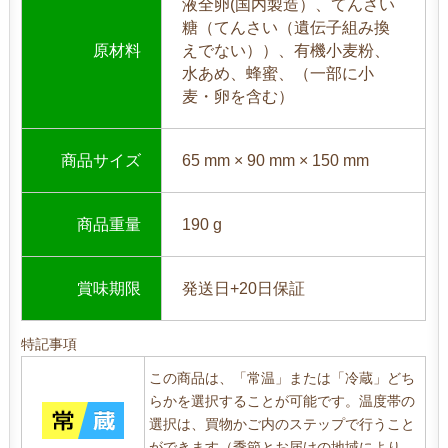
液全卵(国内製造）、てんさい
て
糖（てんさい（遺伝子組み換
あ
原材料
えでない））、有機小麦粉、
り
水あめ、蜂蜜、（一部に小
ま
麦・卵を含む）
す
。
国
商品サイズ
65 mm × 90 mm × 150 mm
産
小
麦
商品重量
190 g
粉
1
0
賞味期限
発送日+20日保証
0
％
。
特記事項
膨
この商品は、「常温」または「冷蔵」どち
張
らかを選択することが可能です。温度帯の
剤
選択は、買物かご内のステップで行うこと
は
ができます（季節とお届けの地域により、