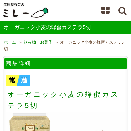
良
質
の
は
オーガニック小麦の蜂蜜カステラ5切
ち
み
つ
ホーム
＞
飲み物・お菓子
＞ オーガニック小麦の蜂蜜カステラ5
や
切
新
鮮
商品詳細
な
鶏
卵
な
オーガニック小麦の蜂蜜カス
ど
に
テラ5切
こ
だ
わ
り