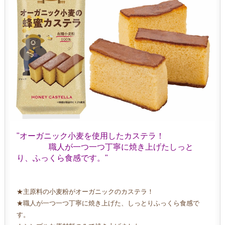
、
職
人
の
技
術
で
し
っ
と
り
ふ
っ
"オーガニック小麦を使用したカステラ！
く
職人が一つ一つ丁寧に焼き上げたしっと
ら
り、ふっくら食感です。"
仕
上
げ
★主原料の小麦粉がオーガニックのカステラ！
た
★職人が一つ一つ丁寧に焼き上げた、しっとりふっくら食感で
美
す。
味