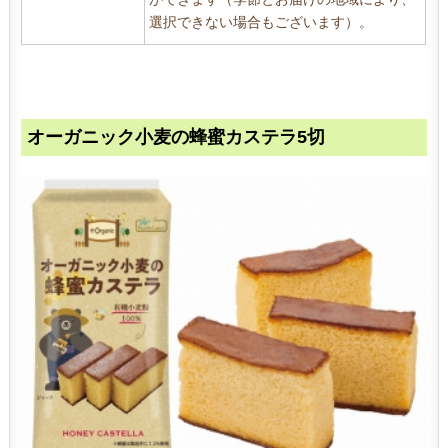
一
選択できない場合もございます）。
切
使
用
し
て
い
オーガニック小麦の蜂蜜カステラ5切
ま
せ
ん
。