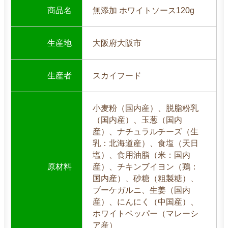
商品名
無添加 ホワイトソース120g
生産地
大阪府大阪市
生産者
スカイフード
小麦粉（国内産）、脱脂粉乳
（国内産）、玉葱（国内
産）、ナチュラルチーズ（生
乳：北海道産）、食塩（天日
塩）、食用油脂（米：国内
原材料
産）、チキンブイヨン（鶏：
国内産）、砂糖（粗製糖）、
ブーケガルニ、生姜（国内
産）、にんにく（中国産）、
ホワイトペッパー（マレーシ
ア産）