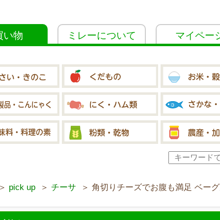
買い物
ミレーについて
マイペー
＞
pick up
＞
チーサ
＞ 角切りチーズでお腹も満足 ベーグ