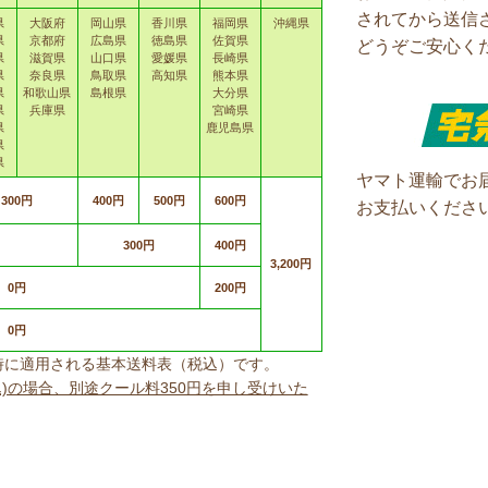
されてから送信
県
大阪府
岡山県
香川県
福岡県
沖縄県
県
京都府
広島県
徳島県
佐賀県
どうぞご安心く
県
滋賀県
山口県
愛媛県
長崎県
県
奈良県
鳥取県
高知県
熊本県
県
和歌山県
島根県
大分県
県
兵庫県
宮崎県
県
鹿児島県
県
県
ヤマト運輸でお
300円
400円
500円
600円
お支払いくださ
300円
400円
3,200円
0円
200円
0円
上げ時に適用される基本送料表（税込）です。
込)の場合、別途クール料350円を申し受けいた