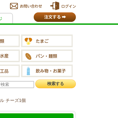
ジ
ル チーズ1個