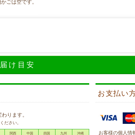
物かごは空です。
お届け目安
お支払い
変わります。
ください。
お客様の個人情
関西
中国
四国
九州
沖縄