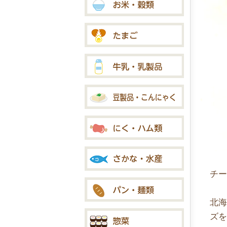
チ
北
ズ