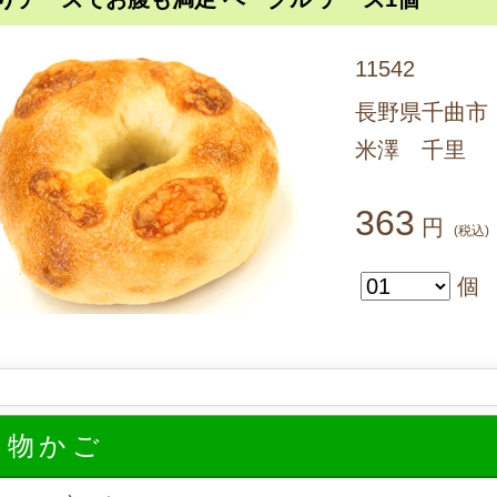
11542
長野県千曲市
米澤 千里
363
円
(税込)
個
い物かご