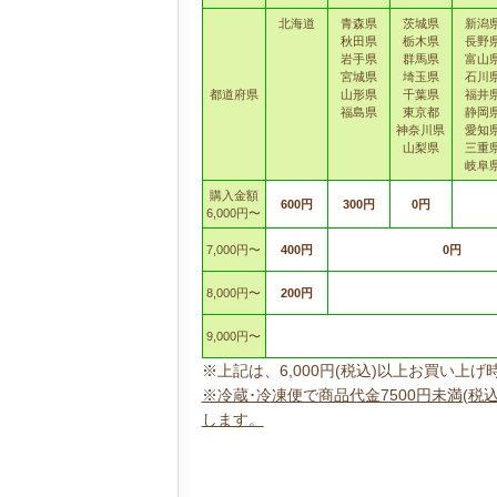
北海道
青森県
茨城県
新潟
秋田県
栃木県
長野
岩手県
群馬県
富山
宮城県
埼玉県
石川
都道府県
山形県
千葉県
福井
福島県
東京都
静岡
神奈川県
愛知
山梨県
三重
岐阜
購入金額
600円
300円
0円
6,000円〜
7,000円〜
400円
0円
8,000円〜
200円
9,000円〜
※上記は、6,000円(税込)以上お買い
※冷蔵･冷凍便で商品代金7500円未満(税
します。