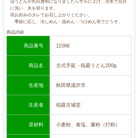
③うどんが乳白透明になりましたらザルに上げ、冷水で充分
に洗い、水を切ります。
④お好みのタレでお召し上がりください。
季節に応じ、冷しめん・温めん・つけめん等でどうぞ。
商品詳細
商品番号
11566
商品名
古式手延・稲庭うどん200g
生産地
秋田県湯沢市
生産者
稲庭古城堂
原材料
小麦粉、食塩、澱粉（打粉）