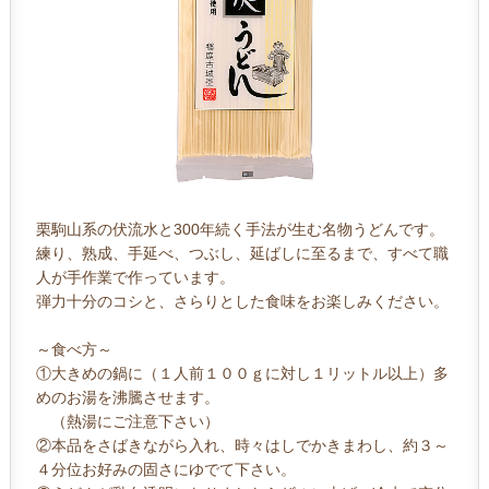
栗駒山系の伏流水と300年続く手法が生む名物うどんです。
練り、熟成、手延べ、つぶし、延ばしに至るまで、すべて職
人が手作業で作っています。
弾力十分のコシと、さらりとした食味をお楽しみください。
～食べ方～
①大きめの鍋に（１人前１００ｇに対し１リットル以上）多
めのお湯を沸騰させます。
（熱湯にご注意下さい）
②本品をさばきながら入れ、時々はしでかきまわし、約３～
４分位お好みの固さにゆでて下さい。