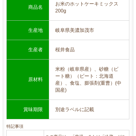
お米のホットケーキミックス
商品名
200g
生産地
岐阜県美濃加茂市
生産者
桜井食品
米粉（岐阜県産）、砂糖（ビ
ート糖）（ビート：北海道
原材料
産）、食塩、膨張剤(重曹）(中
国産)
賞味期限
別途ラベルに記載
特記事項