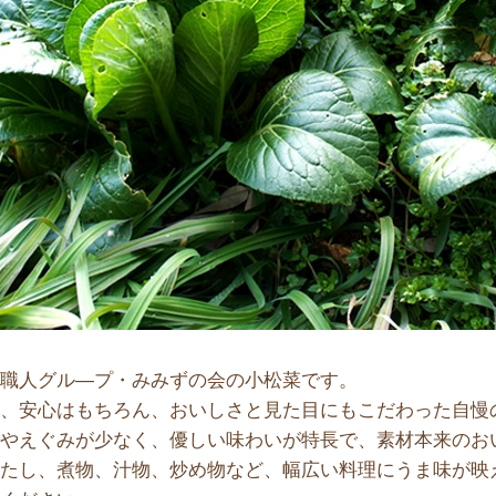
菜職人グル―プ・みみずの会の小松菜です。
全、安心はもちろん、おいしさと見た目にもこだわった自慢
くやえぐみが少なく、優しい味わいが特長で、素材本来のお
ひたし、煮物、汁物、炒め物など、幅広い料理にうま味が映