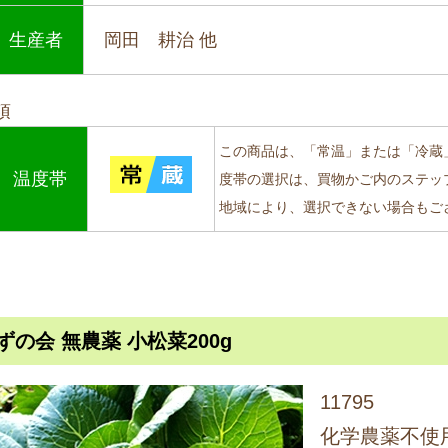
生産者
岡田 耕治 他
項
この商品は、「常温」または「冷蔵
温度帯
度帯の選択は、買物かご内のステッ
地域により、選択できない場合もご
ずの会 無農薬 小松菜200g
11795
化学農薬不使用