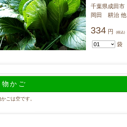
千葉県成田市
岡田 耕治 他
334
円
(税込)
袋
い物かご
物かごは空です。