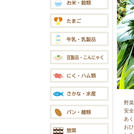
野
安
あ
お