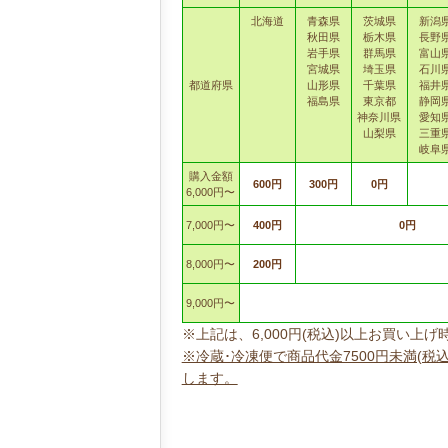
北海道
青森県
茨城県
新潟
秋田県
栃木県
長野
岩手県
群馬県
富山
宮城県
埼玉県
石川
都道府県
山形県
千葉県
福井
福島県
東京都
静岡
神奈川県
愛知
山梨県
三重
岐阜
購入金額
600円
300円
0円
6,000円〜
7,000円〜
400円
0円
8,000円〜
200円
9,000円〜
※上記は、6,000円(税込)以上お買い
※冷蔵･冷凍便で商品代金7500円未満(税
します。