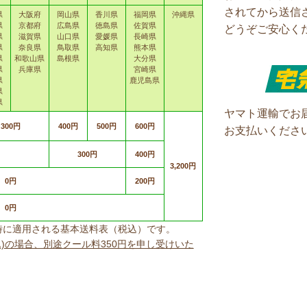
されてから送信
県
大阪府
岡山県
香川県
福岡県
沖縄県
県
京都府
広島県
徳島県
佐賀県
どうぞご安心く
県
滋賀県
山口県
愛媛県
長崎県
県
奈良県
鳥取県
高知県
熊本県
県
和歌山県
島根県
大分県
県
兵庫県
宮崎県
県
鹿児島県
県
県
ヤマト運輸でお
300円
400円
500円
600円
お支払いくださ
300円
400円
3,200円
0円
200円
0円
上げ時に適用される基本送料表（税込）です。
込)の場合、別途クール料350円を申し受けいた