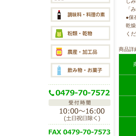
し
「
●保
乾
く
商品詳