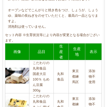
オーブンなどでこんがりと焼き色をつけ、しょうが、しょう
ゆ、薬味の長ねぎをのせていただくと、最高の一品となりま
すよ。
消泡剤は使っていません。
セット内容 ※生育状況等により内容が変更となる場合がござい
ます。
生
生産
画像
品目
産
表示
地
者
こだわりの
丸和食品
東京
添加
国産大豆
丸和
都練
物不
100％ もめ
食品
馬区
使用
ん豆腐
300g
こだわりの
東京
添加
丸和食品
丸和
都練
物不