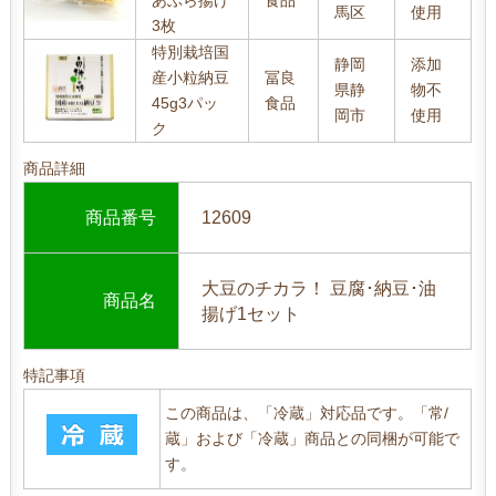
あぶら揚げ
食品
馬区
使用
3枚
特別栽培国
静岡
添加
産小粒納豆
冨良
県静
物不
45g3パッ
食品
岡市
使用
ク
商品詳細
商品番号
12609
大豆のチカラ！ 豆腐･納豆･油
商品名
揚げ1セット
特記事項
この商品は、「冷蔵」対応品です。「常/
蔵」および「冷蔵」商品との同梱が可能で
す。