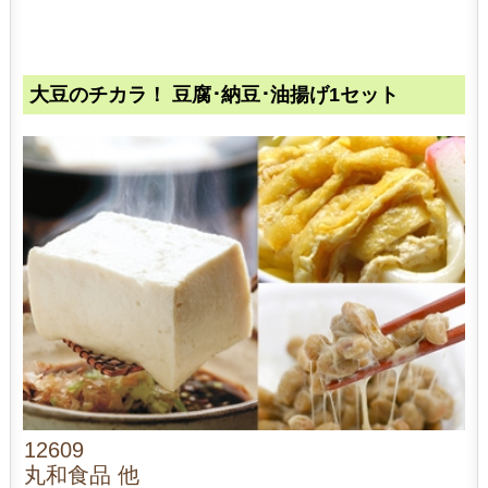
大豆のチカラ！ 豆腐･納豆･油揚げ1セット
12609
丸和食品 他