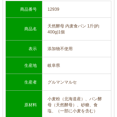
商品番号
12939
天然酵母 内麦食パン 1斤(約
商品名
400g)1個
表示
添加物不使用
生産地
岐阜県
生産者
グルマンマルセ
小麦粉（北海道産）、パン酵
原材料
母（天然酵母）、砂糖、食
塩、（一部に小麦を含む）