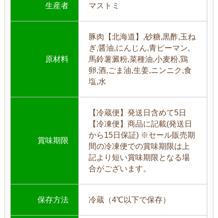
生産者
マストミ
豚肉【北海道】,砂糖,黒酢,玉ね
ぎ,醤油,にんじん,青ピーマン,
原材料
馬鈴薯澱粉,菜種油,小麦粉,鶏
卵,酒,ごま油,生姜,ニンニク,食
塩,水
【冷蔵便】発送日含めて5日
【冷凍便】商品に記載(発送日
から15日保証) ※セール販売期
賞味期限
間の冷凍便での賞味期限は上
記より短い賞味期限となる場
合がございます。
保存方法
冷蔵（4℃以下で保存）