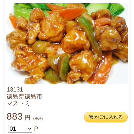
13131
徳島県徳島市
マストミ
883
円
かごに入れる
(税込)
P