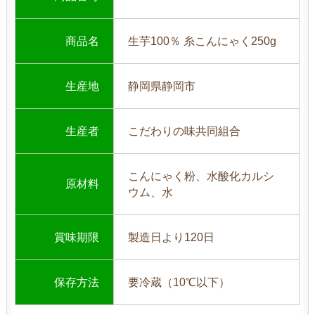
商品名
生芋100％ 糸こんにゃく250g
生産地
静岡県静岡市
生産者
こだわりの味共同組合
こんにゃく粉、水酸化カルシ
原材料
ウム、水
賞味期限
製造日より120日
保存方法
要冷蔵（10℃以下）