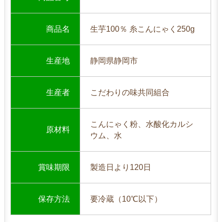
商品名
生芋100％ 糸こんにゃく250g
生産地
静岡県静岡市
生産者
こだわりの味共同組合
こんにゃく粉、水酸化カルシ
原材料
ウム、水
賞味期限
製造日より120日
保存方法
要冷蔵（10℃以下）